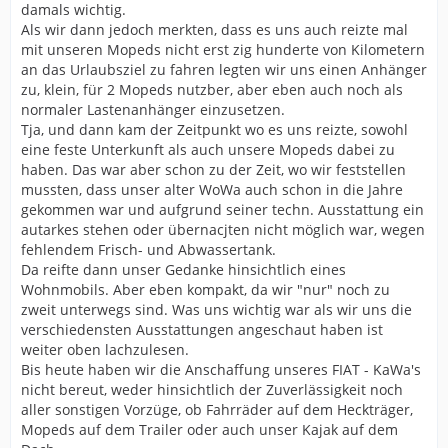
damals wichtig.
Als wir dann jedoch merkten, dass es uns auch reizte mal
mit unseren Mopeds nicht erst zig hunderte von Kilometern
an das Urlaubsziel zu fahren legten wir uns einen Anhänger
zu, klein, für 2 Mopeds nutzber, aber eben auch noch als
normaler Lastenanhänger einzusetzen.
Tja, und dann kam der Zeitpunkt wo es uns reizte, sowohl
eine feste Unterkunft als auch unsere Mopeds dabei zu
haben. Das war aber schon zu der Zeit, wo wir feststellen
mussten, dass unser alter WoWa auch schon in die Jahre
gekommen war und aufgrund seiner techn. Ausstattung ein
autarkes stehen oder übernacjten nicht möglich war, wegen
fehlendem Frisch- und Abwassertank.
Da reifte dann unser Gedanke hinsichtlich eines
Wohnmobils. Aber eben kompakt, da wir "nur" noch zu
zweit unterwegs sind. Was uns wichtig war als wir uns die
verschiedensten Ausstattungen angeschaut haben ist
weiter oben lachzulesen.
Bis heute haben wir die Anschaffung unseres FIAT - KaWa's
nicht bereut, weder hinsichtlich der Zuverlässigkeit noch
aller sonstigen Vorzüge, ob Fahrräder auf dem Heckträger,
Mopeds auf dem Trailer oder auch unser Kajak auf dem