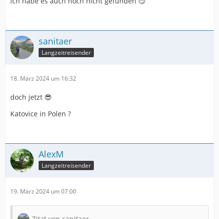
ich habe es auch noch nicht gefunden 😏
sanitaer
Langzeitreisender
18. März 2024 um 16:32
doch jetzt 😎
Katovice in Polen ?
AlexM
Langzeitreisender
19. März 2024 um 07:00
Zitat von sanitaer