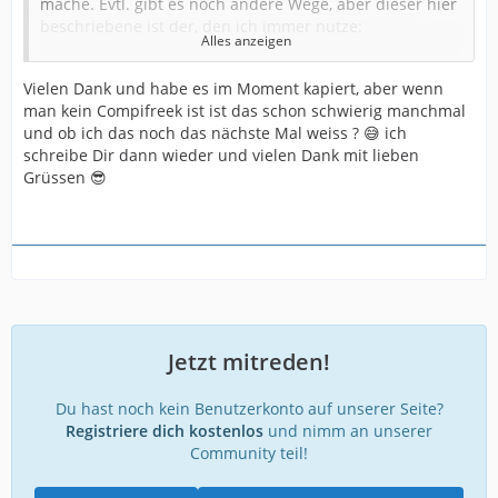
mache. Evtl. gibt es noch andere Wege, aber dieser hier
beschriebene ist der, den ich immer nutze:
Alles anzeigen
klicke auf das Bild, das du suchen möchtest, mit der
rechten Maustaste.
Vielen Dank und habe es im Moment kapiert, aber wenn
man kein Compifreek ist ist das schon schwierig manchmal
Dann öffnet sich ein Menü, dort wählst du:
und ob ich das noch das nächste Mal weiss ? 😅 ich
Grafikadresse Kopieren.
schreibe Dir dann wieder und vielen Dank mit lieben
Grüssen 😎
Daduch wird die Adresse in einen Zwischenspeicher
(Zwischenablage) geschrieben.
Dann öffnest Du:
https://www.google.de/imghp?hl=de
, klickst dann auf
das kleine Kamerasymbol (neben dem Mikrofon).
Dadurch öffnet sich unten ein Feld. Dort mit der rechten
Jetzt mitreden!
Maustaste reinklicken und
EINFÜGEN
auswählen und
auf die Lupe klicken.
Du hast noch kein Benutzerkonto auf unserer Seite?
Dann sucht das Programm passende oder ähnliche
Registriere dich kostenlos
und nimm an unserer
Bilder.
Community teil!
Das Richtige raussuchen muss man aber noch immer