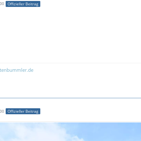
:00
Offizieller Beitrag
ltenbummler.de
:00
Offizieller Beitrag