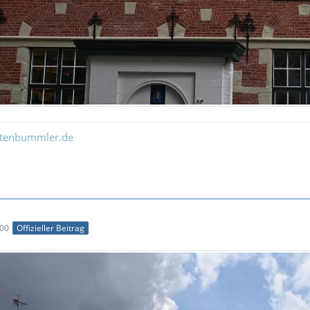
ltenbummler.de
:00
Offizieller Beitrag