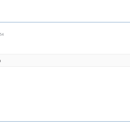
:54
n