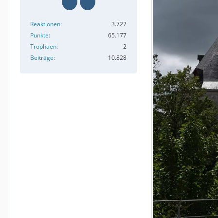
Reaktionen
3.727
Punkte
65.177
Trophäen
2
Beiträge
10.828