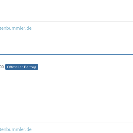
ltenbummler.de
:00
Offizieller Beitrag
ltenbummler.de