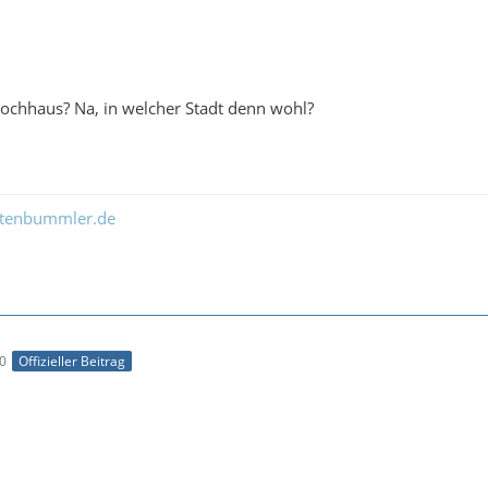
Hochhaus? Na, in welcher Stadt denn wohl?
ltenbummler.de
00
Offizieller Beitrag