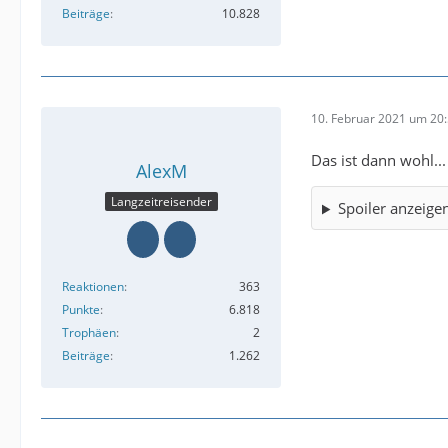
Beiträge
10.828
10. Februar 2021 um 20
Das ist dann wohl...
AlexM
Langzeitreisender
Spoiler anzeige
Reaktionen
363
Punkte
6.818
Trophäen
2
Beiträge
1.262