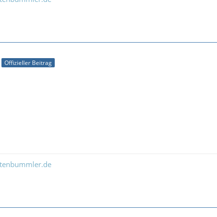
Offizieller Beitrag
ltenbummler.de