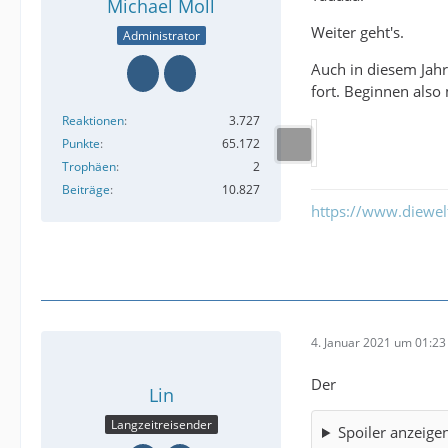
Michael Moll
Weiter geht's.
Administrator
Auch in diesem Jahr
fort. Beginnen also 
Reaktionen
3.727
Punkte
65.172
Trophäen
2
Beiträge
10.827
https://www.diewe
4. Januar 2021 um 01:23
Der
Lin
Langzeitreisender
Spoiler anzeige