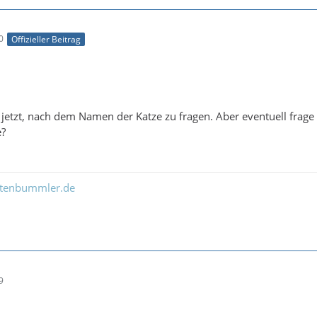
0
Offizieller Beitrag
r jetzt, nach dem Namen der Katze zu fragen. Aber eventuell frage
e?
ltenbummler.de
9