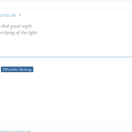
ombi.de
o that good night.
e dying of the light.
Offizieller Beitrag
ltenbummler.de