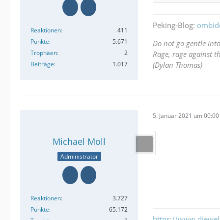
Peking-Blog:
ombid
Reaktionen
411
Punkte
5.671
Do not go gentle int
Trophäen
2
Rage, rage against th
Beiträge
1.017
(Dylan Thomas)
5. Januar 2021 um 00:00
Michael Moll
Administrator
Reaktionen
3.727
Punkte
65.172
https://www.diewe