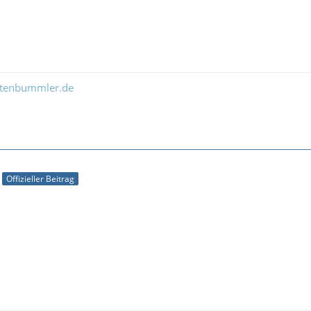
ltenbummler.de
Offizieller Beitrag