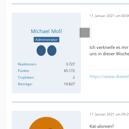
11. Januar 2021 um 00:0
Michael Moll
Administrator
Ich verkneife es mi
uns in dieser Woch
Reaktionen
3.727
Punkte
65.172
https://www.diewe
Trophäen
2
Beiträge
10.827
11. Januar 2021 um 09:2
Kat-alonien?