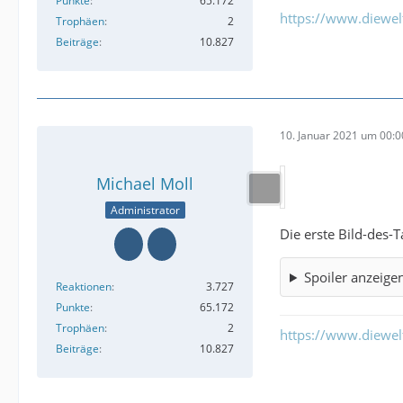
Punkte
65.172
https://www.diewe
Trophäen
2
Beiträge
10.827
10. Januar 2021 um 00:0
Michael Moll
Administrator
Die erste Bild-des-
Spoiler anzeige
Reaktionen
3.727
Punkte
65.172
Trophäen
2
https://www.diewe
Beiträge
10.827