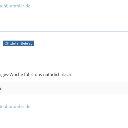
ltenbummler.de
0
Offizieller Beitrag
Tages-Woche führt uns natürlich nach
n
ltenbummler.de