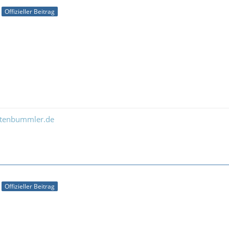
Offizieller Beitrag
ltenbummler.de
Offizieller Beitrag