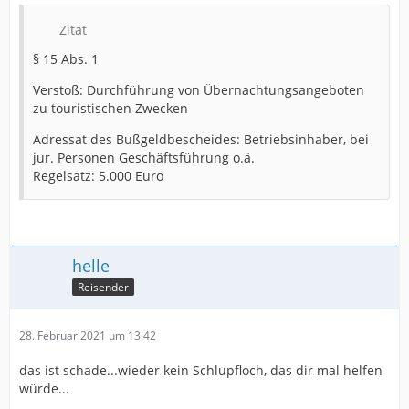
Betrieb von Gemeinschaftseinrichtungen auf
Zitat
Campingplätzen und so weiter sowie bei der
Beherbergung von Reisenden
§ 15 Abs. 1
einschließlich ihrer gastronomischen Versorgung sind
die Hygiene- und Infektionsschutzstandards nach § 4 zu
Verstoß: Durchführung von Übernachtungsangeboten
beachten.
zu touristischen Zwecken
(1a) Berufskraftfahrerinnen und Berufskraftfahrer, die
Adressat des Bußgeldbescheides: Betriebsinhaber, bei
auf Rastanlagen und Autohöfen übernachten, dürfen
jur. Personen Geschäftsführung o.ä.
dort gastronomisch versorgt werden. Absatz 1 Satz 3 gilt
Regelsatz: 5.000 Euro
entsprechend.
(2) Reisebusreisen und sonstige Gruppenreisen mit
Bussen zu touristischen Zwecken sind unzulässig.
helle
Reisender
28. Februar 2021 um 13:42
das ist schade...wieder kein Schlupfloch, das dir mal helfen
würde...