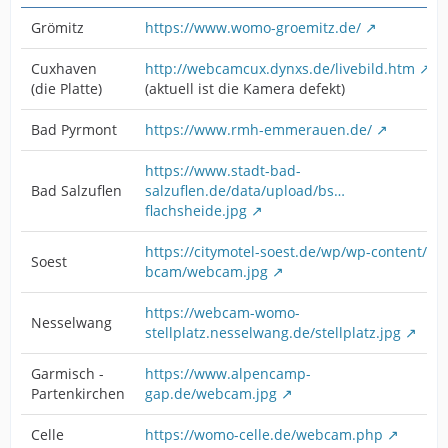
Grömitz
https://www.womo-groemitz.de/
Cuxhaven
http://webcamcux.dynxs.de/livebild.htm
(die Platte)
(aktuell ist die Kamera defekt)
Bad Pyrmont
https://www.rmh-emmerauen.de/
https://www.stadt-bad-
Bad Salzuflen
salzuflen.de/data/upload/bs…
flachsheide.jpg
https://citymotel-soest.de/wp/wp-content/…
Soest
bcam/webcam.jpg
https://webcam-womo-
Nesselwang
stellplatz.nesselwang.de/stellplatz.jpg
Garmisch -
https://www.alpencamp-
Partenkirchen
gap.de/webcam.jpg
Celle
https://womo-celle.de/webcam.php