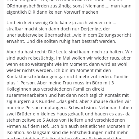
ORdnungsbehörden zuständig, sonst Niemand.... man kann
eigentlich DIR dann keinen Vorwurf machen.
Und ein klein wenig Geld käme ja auch wieder rein...
strafbar macht sich dann doch nur Derjenige, der
unerlaubterweise übernachtet...wie in dem Zeitungsbericht
erwähnt. Und die sollten ruhig hart bestraft werden.
Aber du hast recht: Die Leute sind kaum noch zu halten. Wir
sind auch reisesüchtig. Im Mai wollen wir wieder raus, aber
wenn es so weitergeht wie im Moment, dann wird es wohl
wieder nichts werden. Ich bin im Moment mit den
Kontaktbeschränkungen gar nicht mehr zufrieden: Familie
plus 1 Person. Aber meine Frau muss im Büro mit 3
Kolleginnen aus verschiedenen Familien direkt
zusammenarbeiten und hat dann noch täglich Kontakt mit
zig Bürgern als Kunden...das geht, aber zuhause dürfen wir
nur eine Person empfangen...Schwachsinn. Nebenan haben
zwei Brüder ein kleines Haus gekauft und bauen es aus- da
stehen zeitweise 5 Autos von Helfern und verschiedenen
Firmen auf dem Hof....Ich bin auch seit etlichen Monaten in
Isolation. So langsam sind die Entscheidungen nicht mehr
nachvollziehbar: Frisöre dürfen öffnen, Schwimmbäder