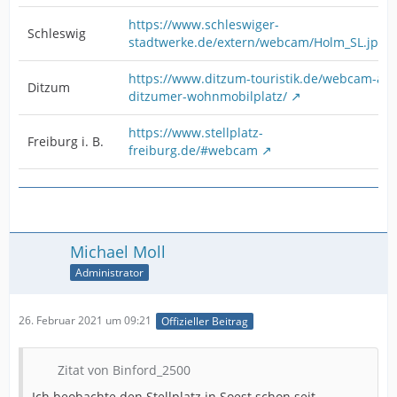
https://www.schleswiger-
Schleswig
stadtwerke.de/extern/webcam/Holm_SL.jpg
https://www.ditzum-touristik.de/webcam-am
Ditzum
ditzumer-wohnmobilplatz/
https://www.stellplatz-
Freiburg i. B.
freiburg.de/#webcam
Michael Moll
Administrator
26. Februar 2021 um 09:21
Offizieller Beitrag
Zitat von Binford_2500
Ich beobachte den Stellplatz in Soest schon seit