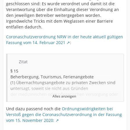
geschlossen sind: Es wurde verordnet und damit ist die
Verantwortung über die Einhaltung dieser Verordnung an
den jeweiligen Betreiber weitergegeben worden.
Irgendwelche Tricks mit dem Weglassen einer Barriere
entfallen dadurch.
Coronaschutzverordnung NRW in der heute aktuell gültigen
Fassung vom 14. Februar 2021
:
Zitat
§ 15
Beherbergung, Tourismus, Ferienangebote
(1) Übernachtungsangebote zu privaten Zwecken sind
untersagt, soweit sie nicht aus Gründen
der medizinischen oder pflegerischen Versorgung oder
Alles anzeigen
aus sozial-ethischen Gründen dringend geboten sind.
Die Nutzung von dauerhaft angemieteten oder im
Und dazu passend noch die
Ordnungswidrigkeiten bei
Eigentum befindlichen
Verstoß gegen die Coronaschutzverordnung in der Fassung
Immobilien und von dauerhaft abgestellten
vom 15. November 2020:
Wohnwagen, Wohnmobilen und so weiter ausschließlich
durch die Nutzungsberechtigten bleibt zulässig. Beim