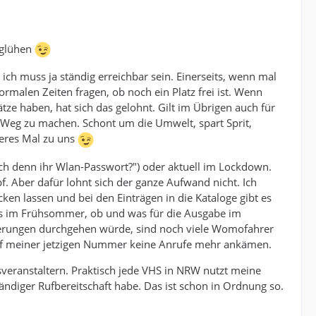
 glühen
 ich muss ja ständig erreichbar sein. Einerseits, wenn mal
rmalen Zeiten fragen, ob noch ein Platz frei ist. Wenn
ze haben, hat sich das gelohnt. Gilt im Übrigen auch für
n Weg zu machen. Schont um die Umwelt, spart Sprit,
eres Mal zu uns
ch denn ihr Wlan-Passwort?") oder aktuell im Lockdown.
 Aber dafür lohnt sich der ganze Aufwand nicht. Ich
ken lassen und bei den Einträgen in die Kataloge gibt es
its im Frühsommer, ob und was für die Ausgabe im
derungen durchgehen würde, sind noch viele Womofahrer
 auf meiner jetzigen Nummer keine Anrufe mehr ankämen.
eranstaltern. Praktisch jede VHS in NRW nutzt meine
ändiger Rufbereitschaft habe. Das ist schon in Ordnung so.