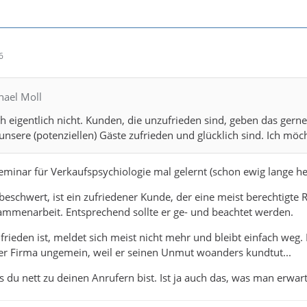
6
hael Moll
h eigentlich nicht. Kunden, die unzufrieden sind, geben das gern
 unsere (potenziellen) Gäste zufrieden und glücklich sind. Ich mö
eminar für Verkaufspsychiologie mal gelernt (schon ewig lange her.
beschwert, ist ein zufriedener Kunde, der eine meist berechtigte 
ammenarbeit. Entsprechend sollte er ge- und beachtet werden.
rieden ist, meldet sich meist nicht mehr und bleibt einfach weg. 
er Firma ungemein, weil er seinen Unmut woanders kundtut...
ss du nett zu deinen Anrufern bist. Ist ja auch das, was man erwar