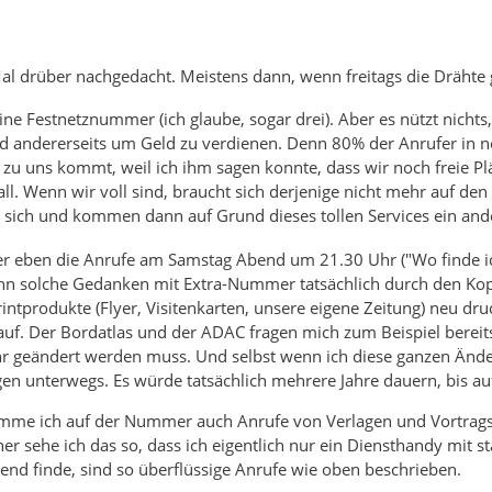
Mal drüber nachgedacht. Meistens dann, wenn freitags die Drähte
ne Festnetznummer (ich glaube, sogar drei). Aber es nützt nichts,
nd andererseits um Geld zu verdienen. Denn 80% der Anrufer in no
zu uns kommt, weil ich ihm sagen konnte, dass wir noch freie Plät
l. Wenn wir voll sind, braucht sich derjenige nicht mehr auf de
sich und kommen dann auf Grund dieses tollen Services ein and
ber eben die Anrufe am Samstag Abend um 21.30 Uhr ("Wo finde i
n solche Gedanken mit Extra-Nummer tatsächlich durch den Kopf.
intprodukte (Flyer, Visitenkarten, unsere eigene Zeitung) neu druc
lauf. Der Bordatlas und der ADAC fragen mich zum Beispiel bere
hr geändert werden muss. Und selbst wenn ich diese ganzen Än
agen unterwegs. Es würde tatsächlich mehrere Jahre dauern, bis
omme ich auf der Nummer auch Anrufe von Verlagen und Vortragsv
sehe ich das so, dass ich eigentlich nur ein Diensthandy mit st
rend finde, sind so überflüssige Anrufe wie oben beschrieben.