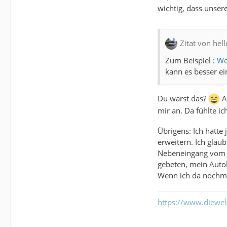
wichtig, dass unser
Zitat von hell
Zum Beispiel :
Wo
kann es besser ei
Du warst das?
A
mir an. Da fühlte ic
Übrigens: Ich hatte
erweitern. Ich glau
Nebeneingang vom M
gebeten, mein Autok
Wenn ich da nochmal
https://www.diewe