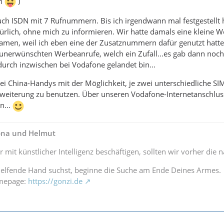
en
)
auch ISDN mit 7 Rufnummern. Bis ich irgendwann mal festgestell
ürlich, ohne mich zu informieren. Wir hatte damals eine kleine
amen, weil ich eben eine der Zusatznummern dafür genutzt hatte
unerwünschten Werbeanrufe, welch ein Zufall...es gab dann noch
urch inzwischen bei Vodafone gelandet bin...
i China-Handys mit der Möglichkeit, je zwei unterschiedliche SI
rweiterung zu benutzen. Über unseren Vodafone-Internetanschlus
n...
lona und Helmut
r mit künstlicher Intelligenz beschäftigen, sollten wir vorher di
elfende Hand suchst, beginne die Suche am Ende Deines Armes.
omepage:
https://gonzi.de