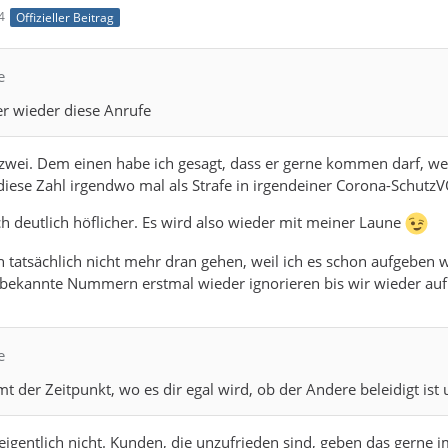
4
Offizieller Beitrag
e
 wieder diese Anrufe
 zwei. Dem einen habe ich gesagt, dass er gerne kommen darf, wen
diese Zahl irgendwo mal als Strafe in irgendeiner Corona-SchutzVO
h deutlich höflicher. Es wird also wieder mit meiner Laune
h tatsächlich nicht mehr dran gehen, weil ich es schon aufgeben w
unbekannte Nummern erstmal wieder ignorieren bis wir wieder a
e
der Zeitpunkt, wo es dir egal wird, ob der Andere beleidigt ist 
eigentlich nicht. Kunden, die unzufrieden sind, geben das gerne 