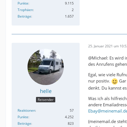
Punkte
9.115
Trophäen
2
Beiträge
1.657
25. Januar 2021 um 10:5
@Michael: Es wird 
des Anrufens gehen.
Egal, wie viele Ruf
nur positiv.
Gar 
denkt. Du kannst es 
helle
Was ich als hilfrei
Reisender
andere Emailadress
Reaktionen
57
Ebay@meinemail.d
Punkte
4.252
(meinemail.de steht
Beiträge
823