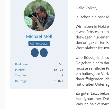
Hallo Volker,
ja, schon ein paar 
Wir haben in Noki ei
etwas Ernstes ist u
Michael Moll
deswegen nur einer 
den umgekehrten Fal
Administrator
Womofahrer freuen 
Überflüssig sind a
Da gehen einem dan
Reaktionen
3.726
müsste sämtliche Pr
Punkte
65.171
ein halbes Jahr Vor
Trophäen
2
darauffolgenden Ja
Beiträge
10.827
mit uralten Unterl
Zu guter Letzt bek
Handynummer. Daher 
Was ich halt verwir