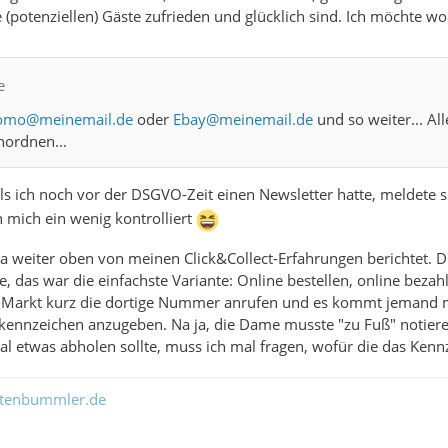
e (potenziellen) Gäste zufrieden und glücklich sind. Ich möchte w
e
mo@meinemail.de
oder
Ebay@meinemail.de
und so weiter... Al
nordnen...
ls ich noch vor der DSGVO-Zeit einen Newsletter hatte, meldete 
h mich ein wenig kontrolliert
 ja weiter oben von meinen Click&Collect-Erfahrungen berichtet. 
be, das war die einfachste Variante: Online bestellen, online bez
arkt kurz die dortige Nummer anrufen und es kommt jemand mit
ennzeichen anzugeben. Na ja, die Dame musste "zu Fuß" notieren
 etwas abholen sollte, muss ich mal fragen, wofür die das Kenn
ltenbummler.de