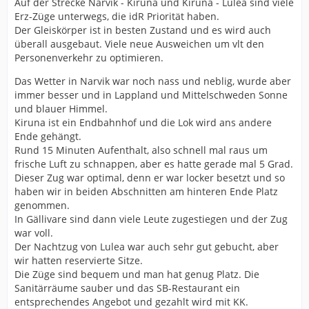
Auf der Strecke Narvik - Kiruna und Kiruna - Lulea sind viele
Erz-Züge unterwegs, die idR Priorität haben.
Der Gleiskörper ist in besten Zustand und es wird auch
überall ausgebaut. Viele neue Ausweichen um vlt den
Personenverkehr zu optimieren.
Das Wetter in Narvik war noch nass und neblig, wurde aber
immer besser und in Lappland und Mittelschweden Sonne
und blauer Himmel.
Kiruna ist ein Endbahnhof und die Lok wird ans andere
Ende gehängt.
Rund 15 Minuten Aufenthalt, also schnell mal raus um
frische Luft zu schnappen, aber es hatte gerade mal 5 Grad.
Dieser Zug war optimal, denn er war locker besetzt und so
haben wir in beiden Abschnitten am hinteren Ende Platz
genommen.
In Gällivare sind dann viele Leute zugestiegen und der Zug
war voll.
Der Nachtzug von Lulea war auch sehr gut gebucht, aber
wir hatten reservierte Sitze.
Die Züge sind bequem und man hat genug Platz. Die
Sanitärräume sauber und das SB-Restaurant ein
entsprechendes Angebot und gezahlt wird mit KK.