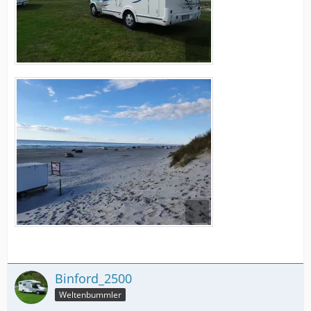
Binford_2500
Weltenbummler