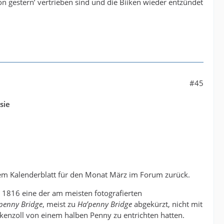
on gestern’ vertrieben sind und die Biiken wieder entzündet
#45
sie
em Kalenderblatt für den Monat März im Forum zurück.
r 1816 eine der am meisten fotografierten
penny Bridge
, meist zu
Ha’penny Bridge
abgekürzt, nicht mit
enzoll von einem halben Penny zu entrichten hatten.