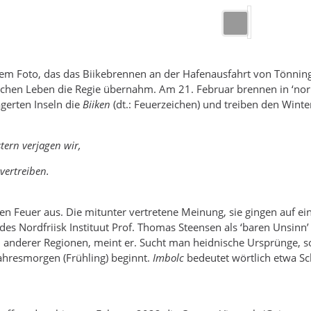
em Foto, das das Biikebrennen an der Hafenausfahrt von Tönning
ichen Leben die Regie übernahm. Am 21. Februar brennen in ‘norm
gerten Inseln die
Biiken
(dt.: Feuerzeichen) und treiben den Winte
tern verjagen wir,
 vertreiben.
ben Feuer aus. Die mitunter vertretene Meinung, sie gingen auf ein
des Nordfriisk Instituut Prof. Thomas Steensen als ‘baren Unsin
anderer Regionen, meint er. Sucht man heidnische Ursprünge, so
ahresmorgen (Frühling) beginnt.
Imbolc
bedeutet wörtlich etwa Sc