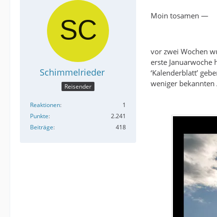
Moin tosamen —
vor zwei Wochen wurd
erste Januarwoche h
Schimmelrieder
‘Kalenderblatt’ geb
weniger bekannten A
Reisender
Reaktionen
1
Punkte
2.241
Beiträge
418