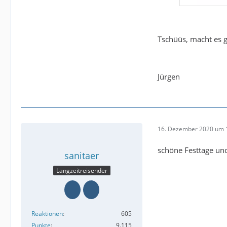
Tschüüs, macht es g
Jürgen
16. Dezember 2020 um 
schöne Festtage un
sanitaer
Langzeitreisender
Reaktionen
605
Punkte
9.115