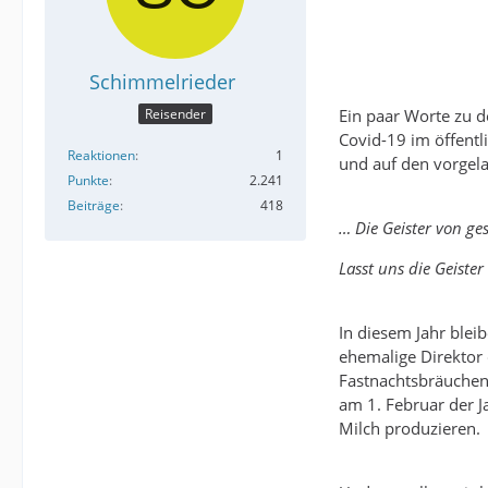
Schimmelrieder
Ein paar Worte zu d
Reisender
Covid-19 im öffentl
Reaktionen
1
und auf den vorgela
Punkte
2.241
Beiträge
418
… Die Geister von ges
Lasst uns die Geister
In diesem Jahr blei
ehemalige Direktor 
Fastnachtsbräuchen 
am 1. Februar der J
Milch produzieren.