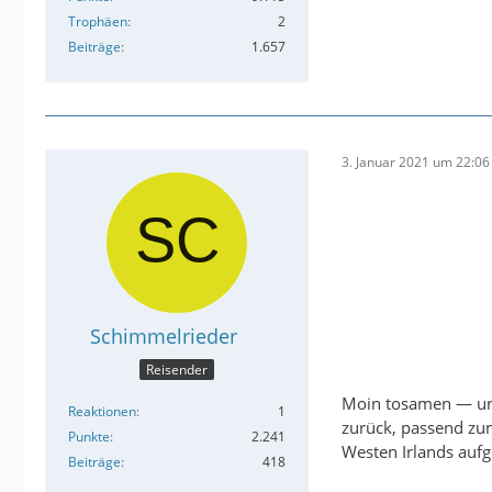
Trophäen
2
Beiträge
1.657
3. Januar 2021 um 22:06
Schimmelrieder
Reisender
Moin tosamen — und
Reaktionen
1
zurück, passend zum
Punkte
2.241
Westen Irlands au
Beiträge
418