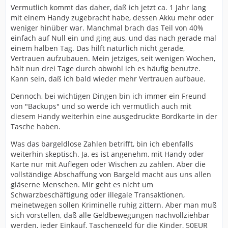
Vermutlich kommt das daher, daß ich jetzt ca. 1 Jahr lang
mit einem Handy zugebracht habe, dessen Akku mehr oder
weniger hinüber war. Manchmal brach das Teil von 40%
einfach auf Null ein und ging aus, und das nach gerade mal
einem halben Tag. Das hilft natürlich nicht gerade,
Vertrauen aufzubauen. Mein jetziges, seit wenigen Wochen,
hält nun drei Tage durch obwohl ich es häufig benutze.
Kann sein, daß ich bald wieder mehr Vertrauen aufbaue.
Dennoch, bei wichtigen Dingen bin ich immer ein Freund
von "Backups" und so werde ich vermutlich auch mit
diesem Handy weiterhin eine ausgedruckte Bordkarte in der
Tasche haben.
Was das bargeldlose Zahlen betrifft, bin ich ebenfalls
weiterhin skeptisch. Ja, es ist angenehm, mit Handy oder
Karte nur mit Auflegen oder Wischen zu zahlen. Aber die
vollständige Abschaffung von Bargeld macht aus uns allen
gläserne Menschen. Mir geht es nicht um
Schwarzbeschäftigung oder illegale Transaktionen,
meinetwegen sollen Kriminelle ruhig zittern. Aber man muß
sich vorstellen, daß alle Geldbewegungen nachvollziehbar
werden, jeder Einkauf, Taschengeld für die Kinder, 50EUR