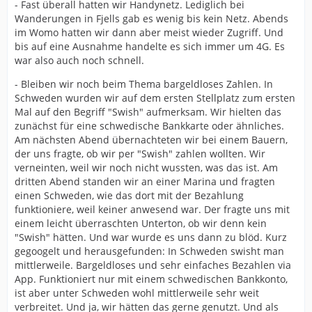
- Fast überall hatten wir Handynetz. Lediglich bei
Wanderungen in Fjells gab es wenig bis kein Netz. Abends
im Womo hatten wir dann aber meist wieder Zugriff. Und
bis auf eine Ausnahme handelte es sich immer um 4G. Es
war also auch noch schnell.
- Bleiben wir noch beim Thema bargeldloses Zahlen. In
Schweden wurden wir auf dem ersten Stellplatz zum ersten
Mal auf den Begriff "Swish" aufmerksam. Wir hielten das
zunächst für eine schwedische Bankkarte oder ähnliches.
Am nächsten Abend übernachteten wir bei einem Bauern,
der uns fragte, ob wir per "Swish" zahlen wollten. Wir
verneinten, weil wir noch nicht wussten, was das ist. Am
dritten Abend standen wir an einer Marina und fragten
einen Schweden, wie das dort mit der Bezahlung
funktioniere, weil keiner anwesend war. Der fragte uns mit
einem leicht überraschten Unterton, ob wir denn kein
"Swish" hätten. Und war wurde es uns dann zu blöd. Kurz
gegoogelt und herausgefunden: In Schweden swisht man
mittlerweile. Bargeldloses und sehr einfaches Bezahlen via
App. Funktioniert nur mit einem schwedischen Bankkonto,
ist aber unter Schweden wohl mittlerweile sehr weit
verbreitet. Und ja, wir hätten das gerne genutzt. Und als