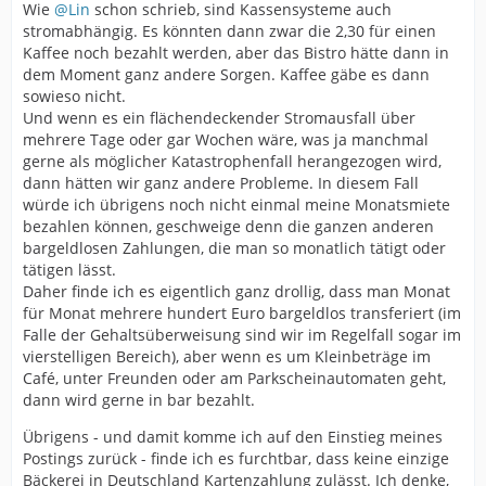
Wie
@Lin
schon schrieb, sind Kassensysteme auch
stromabhängig. Es könnten dann zwar die 2,30 für einen
Kaffee noch bezahlt werden, aber das Bistro hätte dann in
dem Moment ganz andere Sorgen. Kaffee gäbe es dann
sowieso nicht.
Und wenn es ein flächendeckender Stromausfall über
mehrere Tage oder gar Wochen wäre, was ja manchmal
gerne als möglicher Katastrophenfall herangezogen wird,
dann hätten wir ganz andere Probleme. In diesem Fall
würde ich übrigens noch nicht einmal meine Monatsmiete
bezahlen können, geschweige denn die ganzen anderen
bargeldlosen Zahlungen, die man so monatlich tätigt oder
tätigen lässt.
Daher finde ich es eigentlich ganz drollig, dass man Monat
für Monat mehrere hundert Euro bargeldlos transferiert (im
Falle der Gehaltsüberweisung sind wir im Regelfall sogar im
vierstelligen Bereich), aber wenn es um Kleinbeträge im
Café, unter Freunden oder am Parkscheinautomaten geht,
dann wird gerne in bar bezahlt.
Übrigens - und damit komme ich auf den Einstieg meines
Postings zurück - finde ich es furchtbar, dass keine einzige
Bäckerei in Deutschland Kartenzahlung zulässt. Ich denke,