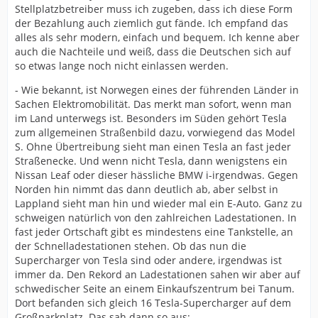
Stellplatzbetreiber muss ich zugeben, dass ich diese Form
der Bezahlung auch ziemlich gut fände. Ich empfand das
alles als sehr modern, einfach und bequem. Ich kenne aber
auch die Nachteile und weiß, dass die Deutschen sich auf
so etwas lange noch nicht einlassen werden.
- Wie bekannt, ist Norwegen eines der führenden Länder in
Sachen Elektromobilität. Das merkt man sofort, wenn man
im Land unterwegs ist. Besonders im Süden gehört Tesla
zum allgemeinen Straßenbild dazu, vorwiegend das Model
S. Ohne Übertreibung sieht man einen Tesla an fast jeder
Straßenecke. Und wenn nicht Tesla, dann wenigstens ein
Nissan Leaf oder dieser hässliche BMW i-irgendwas. Gegen
Norden hin nimmt das dann deutlich ab, aber selbst in
Lappland sieht man hin und wieder mal ein E-Auto. Ganz zu
schweigen natürlich von den zahlreichen Ladestationen. In
fast jeder Ortschaft gibt es mindestens eine Tankstelle, an
der Schnelladestationen stehen. Ob das nun die
Supercharger von Tesla sind oder andere, irgendwas ist
immer da. Den Rekord an Ladestationen sahen wir aber auf
schwedischer Seite an einem Einkaufszentrum bei Tanum.
Dort befanden sich gleich 16 Tesla-Supercharger auf dem
Großparkplatz. Das sah dann so aus: