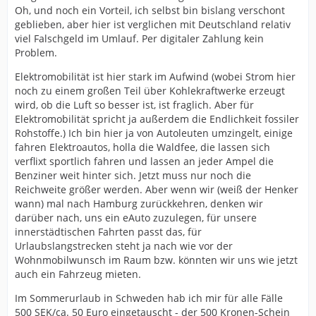
Oh, und noch ein Vorteil, ich selbst bin bislang verschont
geblieben, aber hier ist verglichen mit Deutschland relativ
viel Falschgeld im Umlauf. Per digitaler Zahlung kein
Problem.
Elektromobilität ist hier stark im Aufwind (wobei Strom hier
noch zu einem großen Teil über Kohlekraftwerke erzeugt
wird, ob die Luft so besser ist, ist fraglich. Aber für
Elektromobilität spricht ja außerdem die Endlichkeit fossiler
Rohstoffe.) Ich bin hier ja von Autoleuten umzingelt, einige
fahren Elektroautos, holla die Waldfee, die lassen sich
verflixt sportlich fahren und lassen an jeder Ampel die
Benziner weit hinter sich. Jetzt muss nur noch die
Reichweite größer werden. Aber wenn wir (weiß der Henker
wann) mal nach Hamburg zurückkehren, denken wir
darüber nach, uns ein eAuto zuzulegen, für unsere
innerstädtischen Fahrten passt das, für
Urlaubslangstrecken steht ja nach wie vor der
Wohnmobilwunsch im Raum bzw. könnten wir uns wie jetzt
auch ein Fahrzeug mieten.
Im Sommerurlaub in Schweden hab ich mir für alle Fälle
500 SEK/ca. 50 Euro eingetauscht - der 500 Kronen-Schein