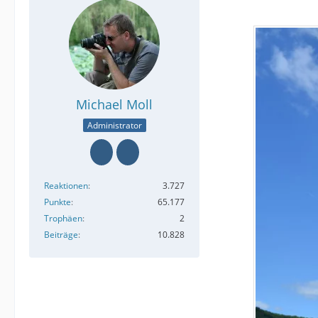
Michael Moll
Administrator
Reaktionen
3.727
Punkte
65.177
Trophäen
2
Beiträge
10.828