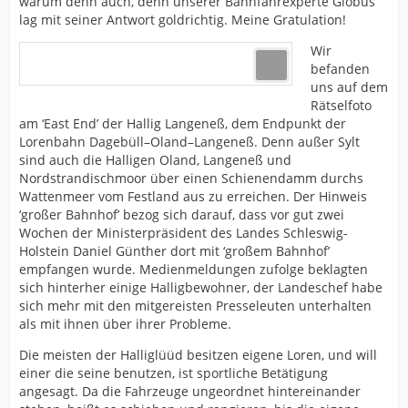
warum denn auch, denn unserer Bahnfahrexperte Globus
lag mit seiner Antwort goldrichtig. Meine Gratulation!
Wir
befanden
uns auf dem
Rätselfoto
am ‘East End’ der Hallig Langeneß, dem Endpunkt der
Lorenbahn Dagebüll–Oland–Langeneß. Denn außer Sylt
sind auch die Halligen Oland, Langeneß und
Nordstrandischmoor über einen Schienendamm durchs
Wattenmeer vom Festland aus zu erreichen. Der Hinweis
‘großer Bahnhof’ bezog sich darauf, dass vor gut zwei
Wochen der Ministerpräsident des Landes Schleswig-
Holstein Daniel Günther dort mit ‘großem Bahnhof’
empfangen wurde. Medienmeldungen zufolge beklagten
sich hinterher einige Halligbewohner, der Landeschef habe
sich mehr mit den mitgereisten Presseleuten unterhalten
als mit ihnen über ihrer Probleme.
Die meisten der Halliglüüd besitzen eigene Loren, und will
einer die seine benutzen, ist sportliche Betätigung
angesagt. Da die Fahrzeuge ungeordnet hintereinander