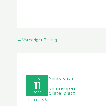
←
Vorheriger Beitrag
Juni
11
Urkunde für unseren
2026
Wohnmobilstellplatz
11. Juni 2026