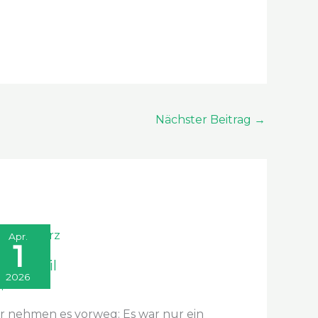
Nächster Beitrag
→
Apr.
1
ril, April
2026
April 2026
r nehmen es vorweg: Es war nur ein