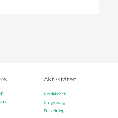
fos
Aktivitäten
en
Nordkirchen
men
Umgebung
Freizeittipps