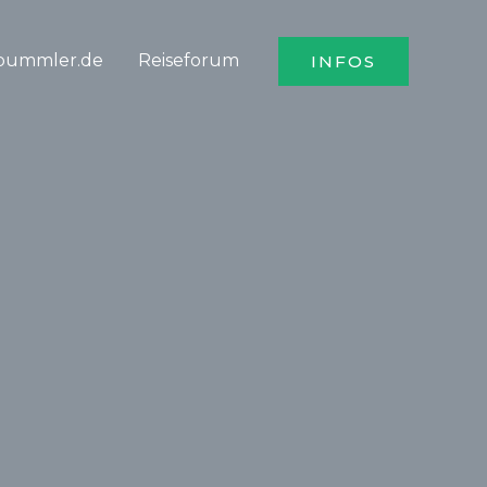
bummler.de
Reiseforum
INFOS