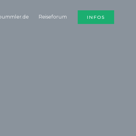
bummler.de
Reiseforum
INFOS