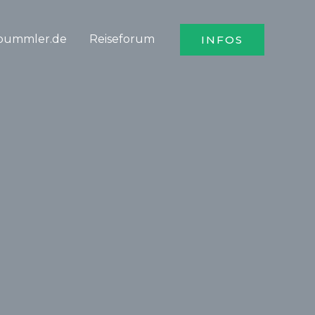
bummler.de
Reiseforum
INFOS