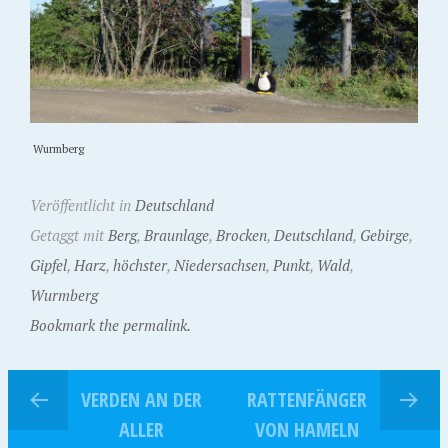
Wurmberg
Veröffentlicht in
Deutschland
Getaggt mit
Berg
,
Braunlage
,
Brocken
,
Deutschland
,
Gebirge
,
Gipfel
,
Harz
,
höchster
,
Niedersachsen
,
Punkt
,
Wald
,
Wurmberg
Bookmark the permalink.
VERDEN AN DER
RATTENFÄNGER
ALLER
VON HAMELN