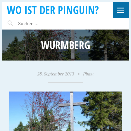
WO IST DER PINGUIN?
WURMBERG
28. September 2013
•
Pingu