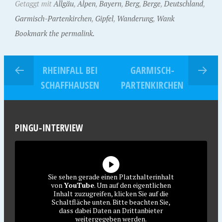
Getaggt mit
Allgäu
,
Alpen
,
Bayern
,
Berg
,
Berge
,
Deutschland
,
Garmisch-Partenkirchen
,
Gipfel
,
Wanderung
,
Wank
Bookmark the permalink.
RHEINFALL BEI
GARMISCH-
SCHAFFHAUSEN
PARTENKIRCHEN
PINGU-INTERVIEW
Sie sehen gerade einen Platzhalterinhalt
von
YouTube
. Um auf den eigentlichen
Inhalt zuzugreifen, klicken Sie auf die
Schaltfläche unten. Bitte beachten Sie,
dass dabei Daten an Drittanbieter
weitergegeben werden.