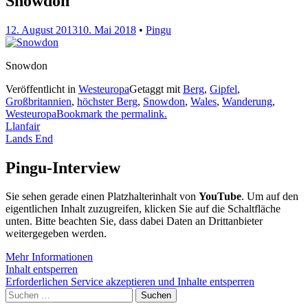
Snowdon
12. August 2013
10. Mai 2018
•
Pingu
Snowdon
Veröffentlicht in
Westeuropa
Getaggt mit
Berg
,
Gipfel
,
Großbritannien
,
höchster Berg
,
Snowdon
,
Wales
,
Wanderung
,
Westeuropa
Bookmark the permalink.
Beitragsnavigation
Llanfair
Lands End
Pingu-Interview
Sie sehen gerade einen Platzhalterinhalt von
YouTube
. Um auf den
eigentlichen Inhalt zuzugreifen, klicken Sie auf die Schaltfläche
unten. Bitte beachten Sie, dass dabei Daten an Drittanbieter
weitergegeben werden.
Mehr Informationen
Inhalt entsperren
Erforderlichen Service akzeptieren und Inhalte entsperren
Suchen
nach: