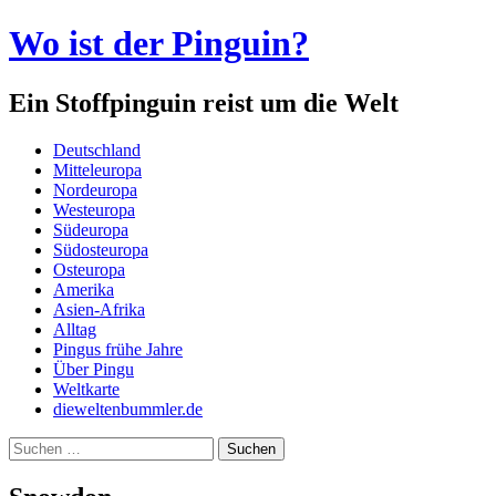
Wo ist der Pinguin?
Ein Stoffpinguin reist um die Welt
Menü
Zum
Deutschland
Inhalt
Mitteleuropa
springen
Nordeuropa
Westeuropa
Südeuropa
Südosteuropa
Osteuropa
Amerika
Asien-Afrika
Alltag
Pingus frühe Jahre
Über Pingu
Weltkarte
dieweltenbummler.de
Suchen
nach: