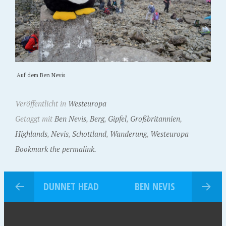
Auf dem Ben Nevis
Veröffentlicht in
Westeuropa
Getaggt mit
Ben Nevis
,
Berg
,
Gipfel
,
Großbritannien
,
Highlands
,
Nevis
,
Schottland
,
Wanderung
,
Westeuropa
Bookmark the permalink.
DUNNET HEAD
BEN NEVIS