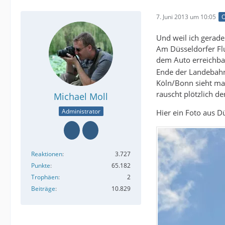
7. Juni 2013 um 10:05
O
Und weil ich gerade
Am Düsseldorfer Flu
dem Auto erreichba
Ende der Landebahn 
Köln/Bonn sieht ma
rauscht plötzlich d
Michael Moll
Administrator
Hier ein Foto aus D
Reaktionen
3.727
Punkte
65.182
Trophäen
2
Beiträge
10.829