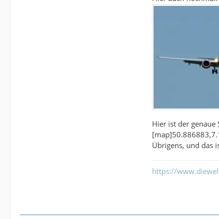
Hier ist der genaue 
[map]50.886883,7
Übrigens, und das 
https://www.diewe