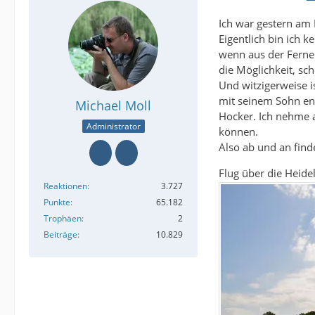
Ich war gestern am
Eigentlich bin ich 
wenn aus der Ferne 
die Möglichkeit, sch
Und witzigerweise i
mit seinem Sohn ent
Michael Moll
Hocker. Ich nehme a
Administrator
können.
Also ab und an find
Flug über die Heid
Reaktionen
3.727
Punkte
65.182
Trophäen
2
Beiträge
10.829