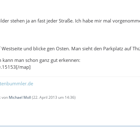
hilder stehen ja an fast jeder Straße. Ich habe mir mal vorgenomm
f Westseite und blicke gen Osten. Man sieht den Parkplatz auf Th
en kann man schon ganz gut erkennen:
0.15153[/map]
ltenbummler.de
zt von
Michael Moll
(
22. April 2013 um 14:36
)