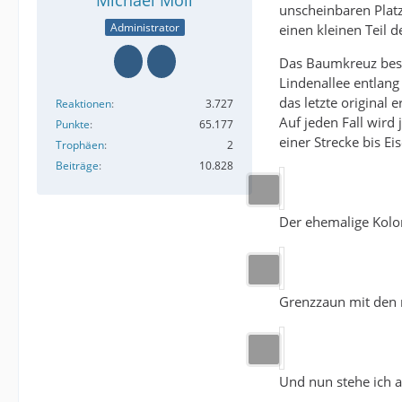
Michael Moll
unscheinbaren Plat
Administrator
einen kleinen Teil d
Das Baumkreuz beste
Lindenallee entlan
das letzte original 
Reaktionen
3.727
Auf jeden Fall wird
Punkte
65.177
einer Strecke bis E
Trophäen
2
Beiträge
10.828
Der ehemalige Kol
Grenzzaun mit den n
Und nun stehe ich a