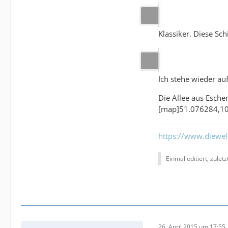
Klassiker. Diese Sc
Ich stehe wieder au
Die Allee aus Esch
[map]51.076284,1
https://www.diewe
Einmal editiert, zulet
26. April 2015 um 17:55