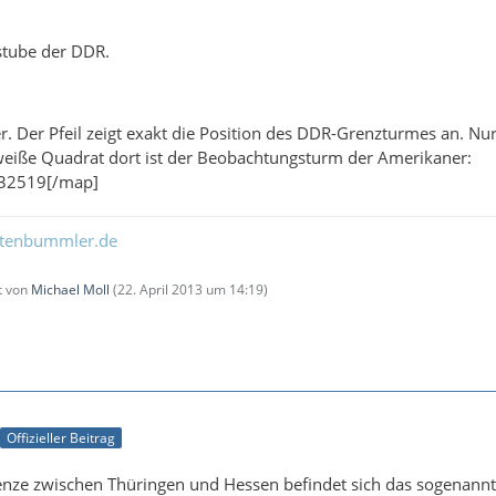
stube der DDR.
ier. Der Pfeil zeigt exakt die Position des DDR-Grenzturmes an. 
weiße Quadrat dort ist der Beobachtungsturm der Amerikaner:
932519[/map]
ltenbummler.de
zt von
Michael Moll
(
22. April 2013 um 14:19
)
Offizieller Beitrag
enze zwischen Thüringen und Hessen befindet sich das sogenannt