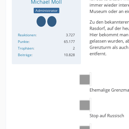
Michael Moll
immer wieder inter
Administrator
Museum oder an ein
Zu den bekannteren
Rasdorf, auf der h
Hier bekommt man n
Reaktionen
3.727
gelassen wurden, a
Punkte
65.177
Grenzturm als auch
Trophäen
2
entfernt.
Beiträge
10.828
Ehemalige Grenzma
Stop auf Russisch