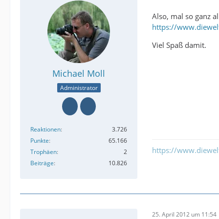
Also, mal so ganz a
https://www.diewe
Viel Spaß damit.
Michael Moll
Administrator
Reaktionen
3.726
Punkte
65.166
https://www.diewe
Trophäen
2
Beiträge
10.826
25. April 2012 um 11:54