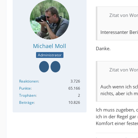
Zitat von W
Interessanter Beri
Michael Moll
Danke.
Administrator
Zitat von W
Reaktionen
3.726
Auch wenn ich sch
Punkte
65.166
nichts, aber ich 
Trophäen
2
Beiträge
10.826
Ich muss zugeben, 
ich in der Regel ga
Komfort einer fest