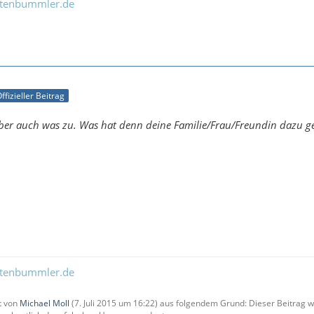
ltenbummler.de
ffizieller Beitrag
aber auch was zu. Was hat denn deine Familie/Frau/Freundin dazu ge
ltenbummler.de
zt von
Michael Moll
(
7. Juli 2015 um 16:22
) aus folgendem Grund: Dieser Beitrag