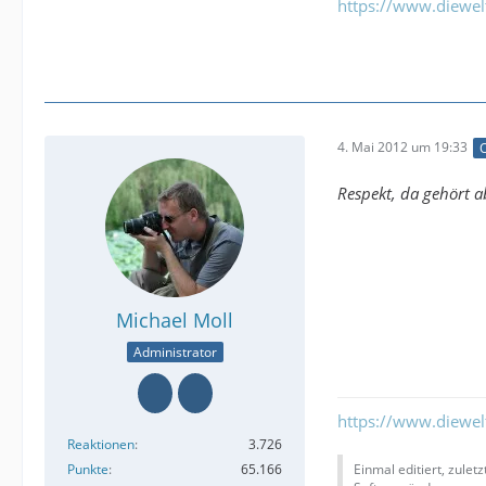
https://www.diewe
4. Mai 2012 um 19:33
O
Respekt, da gehört 
Michael Moll
Administrator
https://www.diewe
Reaktionen
3.726
Punkte
65.166
Einmal editiert, zulet