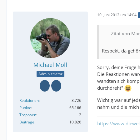
10. Juni 2012 um 14:04
Zitat von Ma
Respekt, da gehör
Michael Moll
Sorry, deine Frage h
Die Reaktionen ware
Administrator
wandten sich komple
durchdreht"
Wichtig war auf jed
Reaktionen
3.726
nahm und die mich 
Punkte
65.166
Trophäen
2
Beiträge
10.826
https://www.diewe