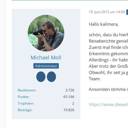
10. Juni 2012 um 14:00
Hallo kalimera,
schön, dass du hier
Reiseberichte genie
Zuerst mal finde ich 
Erkenntnis gekomme
Michael Moll
Allerdings - ihr ha
Aber trotz der Größ
Administrator
Obwohl, ihr seit ja
Team.
Ansonsten stimme i
Reaktionen
3.726
Punkte
65.166
Trophäen
2
https://www.diewe
Beiträge
10.826