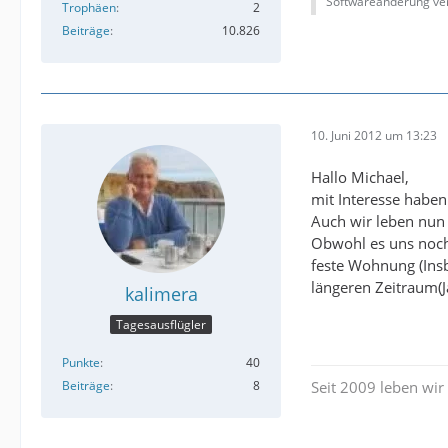
Softwareänderung ver
Trophäen
2
Beiträge
10.826
10. Juni 2012 um 13:23
Hallo Michael,
mit Interesse habe
Auch wir leben nun 
Obwohl es uns noch 
feste Wohnung (Ins
längeren Zeitraum(J
kalimera
Tagesausflügler
Punkte
40
Beiträge
8
Seit 2009 leben wir