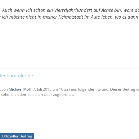
t. Auch wenn ich schon ein Vierteljahrhundert auf Achse bin, wäre d
r ich möchte nicht in meiner Heimatstadt im Auto leben, wo es dann
ltenbummler.de
zt von
Michael Moll
(
7. Juli 2015 um 16:22
) aus folgendem Grund: Dieser Beitrag
sehentlich dem falschen User zugeordnet.
Offizieller Beitrag