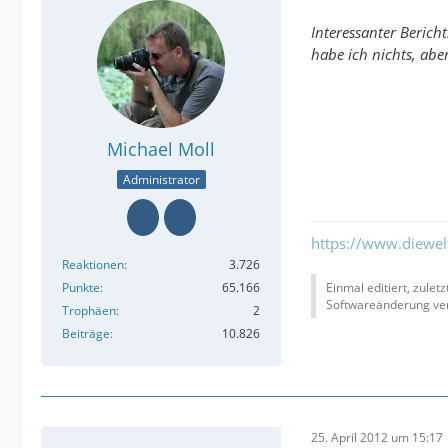
Interessanter Berich
habe ich nichts, abe
Michael Moll
Administrator
https://www.diewe
Reaktionen
3.726
Punkte
65.166
Einmal editiert, zulet
Softwareänderung ver
Trophäen
2
Beiträge
10.826
25. April 2012 um 15:17