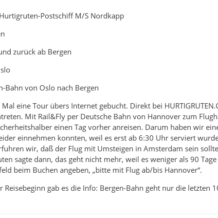
 Hurtigruten-Postschiff M/S Nordkapp
en
 und zurück ab Bergen
slo
en-Bahn von Oslo nach Bergen
e Mal eine Tour übers Internet gebucht. Direkt bei HURTIGRUTEN
ntreten. Mit Rail&Fly per Deutsche Bahn von Hannover zum Flugha
 sicherheitshalber einen Tag vorher anreisen. Darum haben wir e
leider einnehmen konnten, weil es erst ab 6:30 Uhr serviert wur
fuhren wir, daß der Flug mit Umsteigen in Amsterdam sein sollt
uten sagte dann, das geht nicht mehr, weil es weniger als 90 T
eld beim Buchen angeben, „bitte mit Flug ab/bis Hannover“.
 Reisebeginn gab es die Info: Bergen-Bahn geht nur die letzten 10