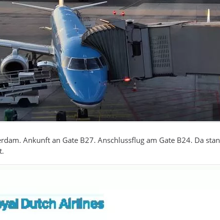
rdam. Ankunft an Gate B27. Anschlussflug am Gate B24. Da stand
t.