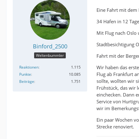
Eine Fahrt mit dem
34 Häfen in 12 Tag
Mit Flug nach Oslo
Stadtbesichtigung O
Binford_2500
Fahrt mit der Berg
Weltenbummler
Wir haben das erst
Reaktionen
1.115
Flug ab Frankfurt a
Punkte
10.085
sollte, wollten wir
Beiträge
1.751
Frühstück, das wir 
einchecken. Dann er
Service von Hurtigr
wir im Bemerkungsf
Ein paar Wochen vor
Strecke renoviert.