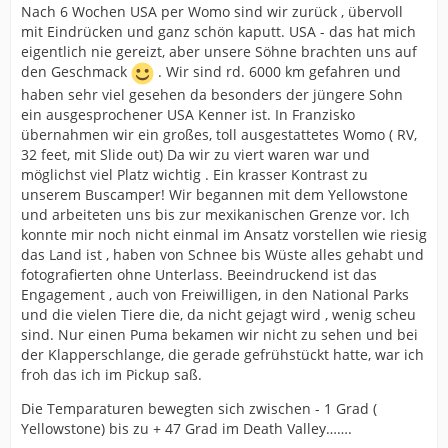
Nach 6 Wochen USA per Womo sind wir zurück , übervoll
mit Eindrücken und ganz schön kaputt. USA - das hat mich
eigentlich nie gereizt, aber unsere Söhne brachten uns auf
den Geschmack
. Wir sind rd. 6000 km gefahren und
haben sehr viel gesehen da besonders der jüngere Sohn
ein ausgesprochener USA Kenner ist. In Franzisko
übernahmen wir ein großes, toll ausgestattetes Womo ( RV,
32 feet, mit Slide out) Da wir zu viert waren war und
möglichst viel Platz wichtig . Ein krasser Kontrast zu
unserem Buscamper! Wir begannen mit dem Yellowstone
und arbeiteten uns bis zur mexikanischen Grenze vor. Ich
konnte mir noch nicht einmal im Ansatz vorstellen wie riesig
das Land ist , haben von Schnee bis Wüste alles gehabt und
fotografierten ohne Unterlass. Beeindruckend ist das
Engagement , auch von Freiwilligen, in den National Parks
und die vielen Tiere die, da nicht gejagt wird , wenig scheu
sind. Nur einen Puma bekamen wir nicht zu sehen und bei
der Klapperschlange, die gerade gefrühstückt hatte, war ich
froh das ich im Pickup saß.
Die Temparaturen bewegten sich zwischen - 1 Grad (
Yellowstone) bis zu + 47 Grad im Death Valley…….