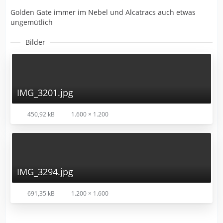
Golden Gate immer im Nebel und Alcatracs auch etwas
ungemütlich
Bilder
IMG_3201.jpg
450,92 kB
1.600 × 1.200
IMG_3294.jpg
691,35 kB
1.200 × 1.600