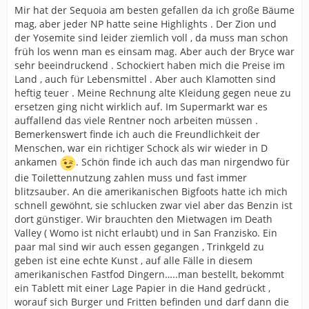
Mir hat der Sequoia am besten gefallen da ich große Bäume
mag, aber jeder NP hatte seine Highlights . Der Zion und
der Yosemite sind leider ziemlich voll , da muss man schon
früh los wenn man es einsam mag. Aber auch der Bryce war
sehr beeindruckend . Schockiert haben mich die Preise im
Land , auch für Lebensmittel . Aber auch Klamotten sind
heftig teuer . Meine Rechnung alte Kleidung gegen neue zu
ersetzen ging nicht wirklich auf. Im Supermarkt war es
auffallend das viele Rentner noch arbeiten müssen .
Bemerkenswert finde ich auch die Freundlichkeit der
Menschen, war ein richtiger Schock als wir wieder in D
ankamen
. Schön finde ich auch das man nirgendwo für
die Toilettennutzung zahlen muss und fast immer
blitzsauber. An die amerikanischen Bigfoots hatte ich mich
schnell gewöhnt, sie schlucken zwar viel aber das Benzin ist
dort günstiger. Wir brauchten den Mietwagen im Death
Valley ( Womo ist nicht erlaubt) und in San Franzisko. Ein
paar mal sind wir auch essen gegangen , Trinkgeld zu
geben ist eine echte Kunst , auf alle Fälle in diesem
amerikanischen Fastfod Dingern…..man bestellt, bekommt
ein Tablett mit einer Lage Papier in die Hand gedrückt ,
worauf sich Burger und Fritten befinden und darf dann die