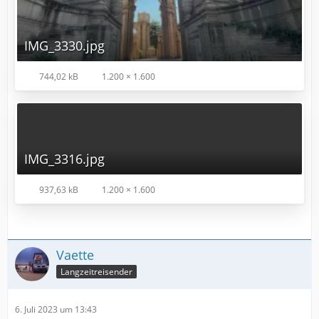
IMG_3330.jpg
744,02 kB
1.200 × 1.600
IMG_3316.jpg
937,63 kB
1.200 × 1.600
Vaette
Langzeitreisender
6. Juli 2023 um 13:43