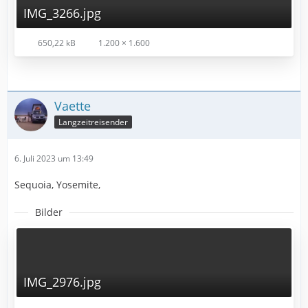
IMG_3266.jpg
650,22 kB
1.200 × 1.600
Vaette
Langzeitreisender
6. Juli 2023 um 13:49
Sequoia, Yosemite,
Bilder
IMG_2976.jpg