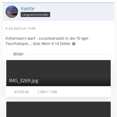
Vaette
Langzeitreisender
6. Juli 2023 um 13:46
Fisherman’s warf - zurückversetzt in die 70 iger.
Tourihotspot…. Glas Wein 9-14 Dollar 😭
Bilder
IMG_3269.jpg
619,85 kB
1.200 × 1.599