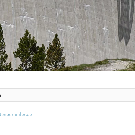
n
ltenbummler.de