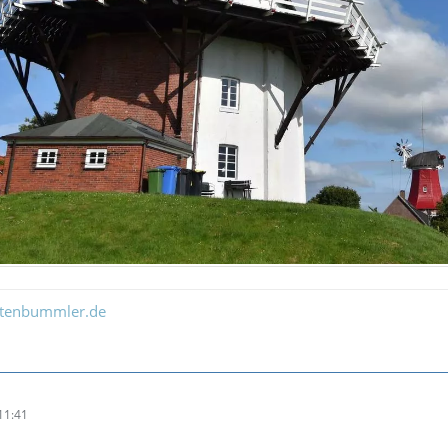
ltenbummler.de
11:41