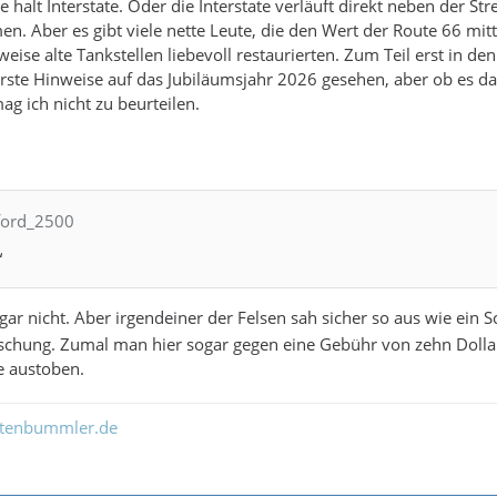
ute halt Interstate. Oder die Interstate verläuft direkt neben der S
. Aber es gibt viele nette Leute, die den Wert der Route 66 mitt
sweise alte Tankstellen liebevoll restaurierten. Zum Teil erst in d
ste Hinweise auf das Jubiläumsjahr 2026 gesehen, aber ob es da
 ich nicht zu beurteilen.
nford_2500
“
gar nicht. Aber irgendeiner der Felsen sah sicher so aus wie ein
schung. Zumal man hier sogar gegen eine Gebühr von zehn Dollar
e austoben.
ltenbummler.de