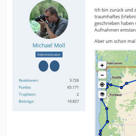
Ich bin zurück und 
traumhaftes Erlebnis
geschrieben haben w
Aufnahmen entstan
Aber um schon mal e
Michael Moll
Administrator
Reaktionen
3.726
Punkte
65.171
Trophäen
2
Beiträge
10.827