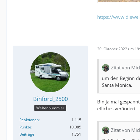
https://www.diewe
20. Oktober 2022 um 19
Zitat von Mic
um den Beginn der
Santa Monica.
Binford_2500
Bin ja mal gespannt,
etliches verändert.
Weltenbummler
Reaktionen
1.115
Punkte
10.085
Zitat von Mic
Beiträge
1.751