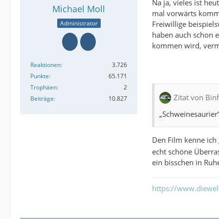
Na ja, vieles ist he
Michael Moll
mal vorwärts kommen
Freiwillige beispiel
Administrator
haben auch schon er
kommen wird, vermag
Reaktionen
3.726
Punkte
65.171
Trophäen
2
Zitat von Bi
Beiträge
10.827
„Schweinesaurier
Den Film kenne ich 
echt schöne Überra
ein bisschen in Ruh
https://www.diewe