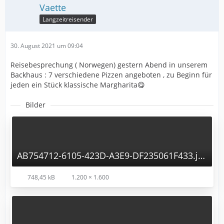
Vaette
Langzeitreisender
30. August 2021 um 09:04
Reisebesprechung ( Norwegen) gestern Abend in unserem
Backhaus : 7 verschiedene Pizzen angeboten , zu Beginn für
jeden ein Stück klassische Margharita😋
Bilder
AB754712-6105-423D-A3E9-DF235061F433.jpg
748,45 kB
1.200 × 1.600