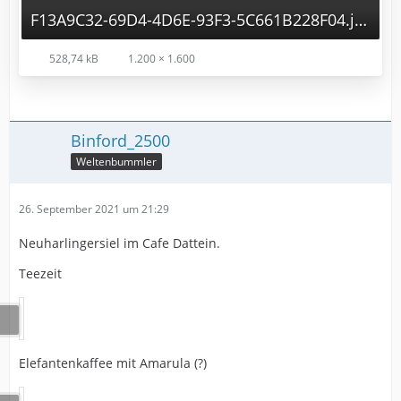
F13A9C32-69D4-4D6E-93F3-5C661B228F04.jpg
528,74 kB
1.200 × 1.600
Binford_2500
Weltenbummler
26. September 2021 um 21:29
Neuharlingersiel im Cafe Dattein.
Teezeit
Elefantenkaffee mit Amarula (?)