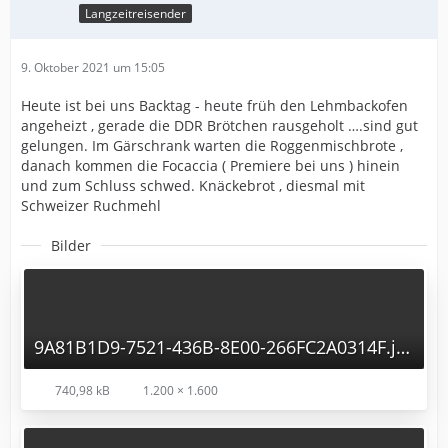
Langzeitreisender
9. Oktober 2021 um 15:05
Heute ist bei uns Backtag - heute früh den Lehmbackofen
angeheizt , gerade die DDR Brötchen rausgeholt ….sind gut
gelungen. Im Gärschrank warten die Roggenmischbrote ,
danach kommen die Focaccia ( Premiere bei uns ) hinein
und zum Schluss schwed. Knäckebrot , diesmal mit
Schweizer Ruchmehl
Bilder
9A81B1D9-7521-436B-8E00-266FC2A0314F.jpg
740,98 kB
1.200 × 1.600