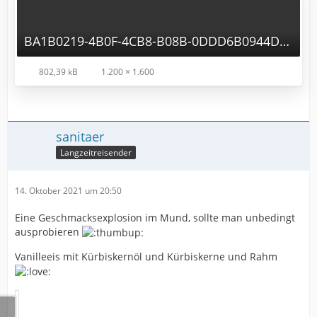
BA1B0219-4B0F-4CB8-B08B-0DDD6B0944DC.jpg
802,39 kB
1.200 × 1.600
sanitaer
Langzeitreisender
14. Oktober 2021 um 20:50
Eine Geschmacksexplosion im Mund, sollte man unbedingt
ausprobieren
Vanilleeis mit Kürbiskernöl und Kürbiskerne und Rahm