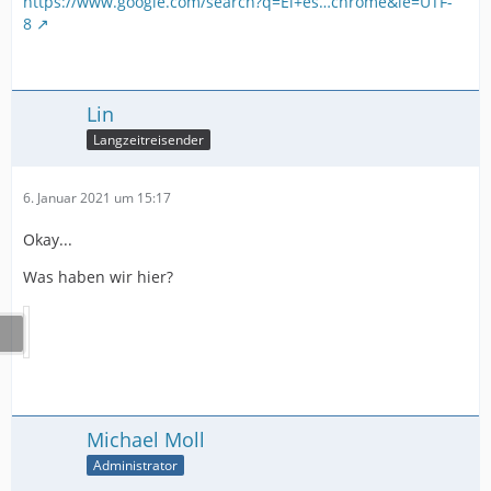
https://www.google.com/search?q=El+es…chrome&ie=UTF-
8
Lin
Langzeitreisender
6. Januar 2021 um 15:17
Okay...
Was haben wir hier?
Michael Moll
Administrator