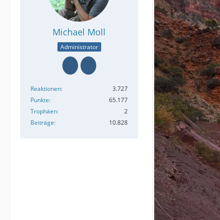
Michael Moll
Administrator
Reaktionen
3.727
Punkte
65.177
Trophäen
2
Beiträge
10.828