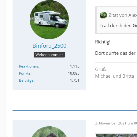
Zitat von Al
Trail durch den 
Richtig!
Binford_2500
Dort dürfte das der 
Weltenbummler
Reaktionen
1.115
Gruß
Punkte
10.085
Michael und Britta
Beiträge
1.751
3. November 2021 um 0