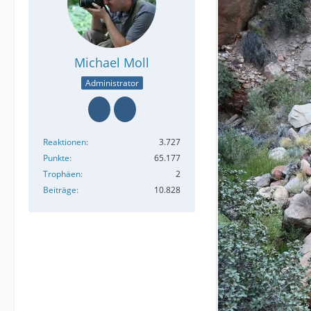
Michael Moll
Administrator
Reaktionen
3.727
Punkte
65.177
Trophäen
2
Beiträge
10.828