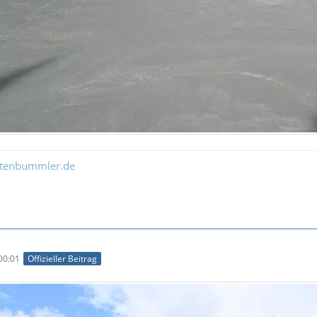
ltenbummler.de
00:01
Offizieller Beitrag