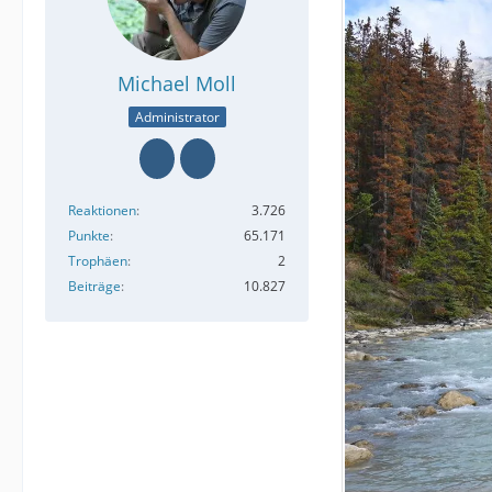
Michael Moll
Administrator
Reaktionen
3.726
Punkte
65.171
Trophäen
2
Beiträge
10.827