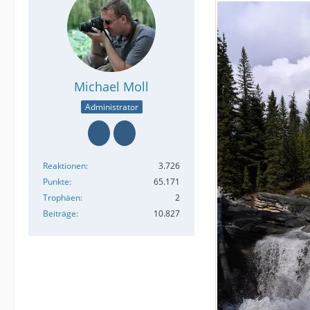
Michael Moll
Administrator
Reaktionen
3.726
Punkte
65.171
Trophäen
2
Beiträge
10.827