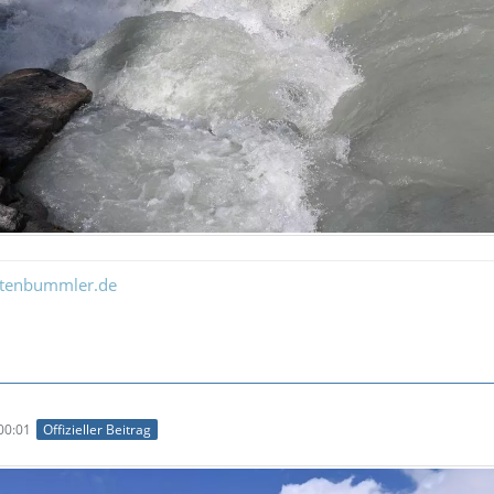
ltenbummler.de
00:01
Offizieller Beitrag