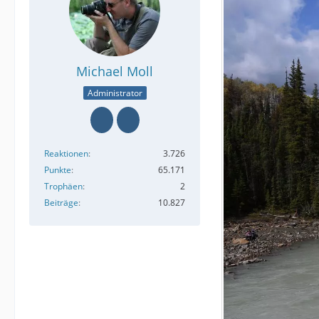
Michael Moll
Administrator
Reaktionen
3.726
Punkte
65.171
Trophäen
2
Beiträge
10.827