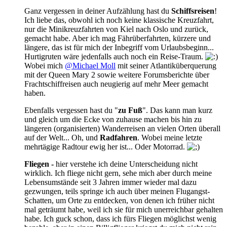
Ganz vergessen in deiner Aufzählung hast du
Schiffsreisen
!
Ich liebe das, obwohl ich noch keine klassische Kreuzfahrt,
nur die Minikreuzfahrten von Kiel nach Oslo und zurück,
gemacht habe. Aber ich mag Fährüberfahrten, kürzere und
längere, das ist für mich der Inbegriff vom Urlaubsbeginn...
Hurtigruten wäre jedenfalls auch noch ein Reise-Traum.
Wobei mich
@Michael Moll
mit seiner Atlantiküberquerung
mit der Queen Mary 2 sowie weitere Forumsberichte über
Frachtschiffreisen auch neugierig auf mehr Meer gemacht
haben.
Ebenfalls vergessen hast du "
zu Fuß
". Das kann man kurz
und gleich um die Ecke von zuhause machen bis hin zu
längeren (organisierten) Wanderreisen an vielen Orten überall
auf der Welt... Oh, und
Radfahren
. Wobei meine letzte
mehrtägige Radtour ewig her ist... Oder Motorrad.
Fliegen -
hier
verstehe ich deine Unterscheidung nicht
wirklich. Ich fliege nicht gern, sehe mich aber durch meine
Lebensumstände seit 3 Jahren immer wieder mal dazu
gezwungen, teils springe ich auch über meinen Flugangst-
Schatten, um Orte zu entdecken, von denen ich früher nicht
mal geträumt habe, weil ich sie für mich unerreichbar gehalten
habe. Ich guck schon, dass ich fürs Fliegen möglichst wenig