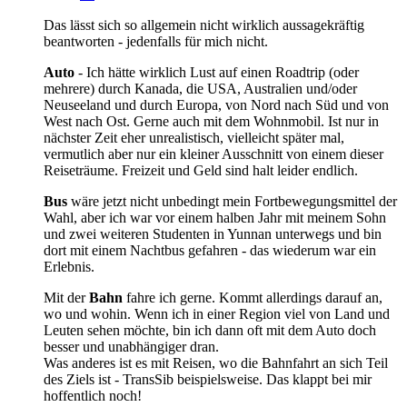
Das lässt sich so allgemein nicht wirklich aussagekräftig
beantworten - jedenfalls für mich nicht.
Auto
- Ich hätte wirklich Lust auf einen Roadtrip (oder
mehrere) durch Kanada, die USA, Australien und/oder
Neuseeland und durch Europa, von Nord nach Süd und von
West nach Ost. Gerne auch mit dem Wohnmobil. Ist nur in
nächster Zeit eher unrealistisch, vielleicht später mal,
vermutlich aber nur ein kleiner Ausschnitt von einem dieser
Reiseträume. Freizeit und Geld sind halt leider endlich.
Bus
wäre jetzt nicht unbedingt mein Fortbewegungsmittel der
Wahl, aber ich war vor einem halben Jahr mit meinem Sohn
und zwei weiteren Studenten in Yunnan unterwegs und bin
dort mit einem Nachtbus gefahren - das wiederum war ein
Erlebnis.
Mit der
Bahn
fahre ich gerne. Kommt allerdings darauf an,
wo und wohin. Wenn ich in einer Region viel von Land und
Leuten sehen möchte, bin ich dann oft mit dem Auto doch
besser und unabhängiger dran.
Was anderes ist es mit Reisen, wo die Bahnfahrt an sich Teil
des Ziels ist - TransSib beispielsweise. Das klappt bei mir
hoffentlich noch!