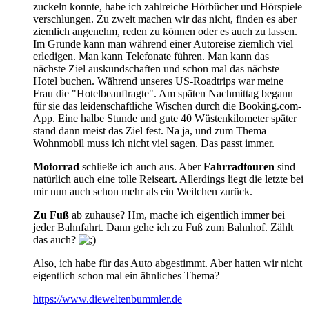
zuckeln konnte, habe ich zahlreiche Hörbücher und Hörspiele
verschlungen. Zu zweit machen wir das nicht, finden es aber
ziemlich angenehm, reden zu können oder es auch zu lassen.
Im Grunde kann man während einer Autoreise ziemlich viel
erledigen. Man kann Telefonate führen. Man kann das
nächste Ziel auskundschaften und schon mal das nächste
Hotel buchen. Während unseres US-Roadtrips war meine
Frau die "Hotelbeauftragte". Am späten Nachmittag begann
für sie das leidenschaftliche Wischen durch die Booking.com-
App. Eine halbe Stunde und gute 40 Wüstenkilometer später
stand dann meist das Ziel fest. Na ja, und zum Thema
Wohnmobil muss ich nicht viel sagen. Das passt immer.
Motorrad
schließe ich auch aus. Aber
Fahrradtouren
sind
natürlich auch eine tolle Reiseart. Allerdings liegt die letzte bei
mir nun auch schon mehr als ein Weilchen zurück.
Zu Fuß
ab zuhause? Hm, mache ich eigentlich immer bei
jeder Bahnfahrt. Dann gehe ich zu Fuß zum Bahnhof. Zählt
das auch?
Also, ich habe für das Auto abgestimmt. Aber hatten wir nicht
eigentlich schon mal ein ähnliches Thema?
https://www.dieweltenbummler.de