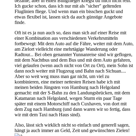
bezahle, aber in einen Billigflieger kriegst du mich nicht rein.
Ich gucke schon, dass ich nur mit als "sicher" geltenden
Fluglinien fliege. Und wenn man ein bisschen guckt und
etwas flexibel ist, lassen sich da auch günstige Angebote
finde.
Oft ist es ja nun auch so, dass man sich auf einer Reise mit
einer Kombination aus verschiedenen Verkehrsmitteln
fortbewegt: Mit dem Auto auf die Fähre, weiter mit dem Auto,
am Zielort vielleicht eine mehrtägige Wanderung oder
Radtour... Bei oben genannter Yunnanreise sind wir geflogen,
mit dem Nachtbus und dem Bus und mit dem Auto gefahren,
viel gelaufen (wenn auch nicht von Ort zu Ort), mein Sohn ist
dann noch weiter mit Flugzeug und Bahn nach Sichuan....
Aber so weit weg muss man gar nicht, um viel zu
kombinieren, eine meiner nettesten Reisen habe ich mit
meinen beiden Jüngsten von Hamburg nach Helgoland
gemacht: mit der S-Bahn zu den Landungsbrücken, mit dem
Katamaran nach Helgoland, wegen Sturm ein paar Tage
später mit einem Motorschiff nach Cuxhaven, von dort mit
dem Zug nach Hamburg (und dann waren wir so fertig, dass
wir mit dem Taxi nach Haus sind).
Also, lässt sich wirklich nicht so einfach und generell sagen,
hängt ja auch immer an Geld, Zeit und gewünschten Zielen!