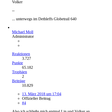
Volker
--
... unterwegs im Dethleffs Globetrail 640
Michael Moll
Administrator
Reaktionen
3.727
Punkte
65.182
Trophäen
2
Beiträge
10.829
13. März 2018 um 17:04
Offizieller Beitrag
#4
Also ich schließe mich erstmal Lin und Volker an.