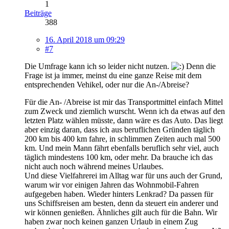
1
Beiträge
388
16. April 2018 um 09:29
#7
Die Umfrage kann ich so leider nicht nutzen.
Denn die
Frage ist ja immer, meinst du eine ganze Reise mit dem
entsprechenden Vehikel, oder nur die An-/Abreise?
Für die An- /Abreise ist mir das Transportmittel einfach Mittel
zum Zweck und ziemlich wurscht. Wenn ich da etwas auf den
letzten Platz wählen müsste, dann wäre es das Auto. Das liegt
aber einzig daran, dass ich aus beruflichen Gründen täglich
200 km bis 400 km fahre, in schlimmen Zeiten auch mal 500
km. Und mein Mann fährt ebenfalls beruflich sehr viel, auch
täglich mindestens 100 km, oder mehr. Da brauche ich das
nicht auch noch während meines Urlaubes.
Und diese Vielfahrerei im Alltag war für uns auch der Grund,
warum wir vor einigen Jahren das Wohnmobil-Fahren
aufgegeben haben. Wieder hinters Lenkrad? Da passen für
uns Schiffsreisen am besten, denn da steuert ein anderer und
wir können genießen. Ähnliches gilt auch für die Bahn. Wir
haben zwar noch keinen ganzen Urlaub in einem Zug