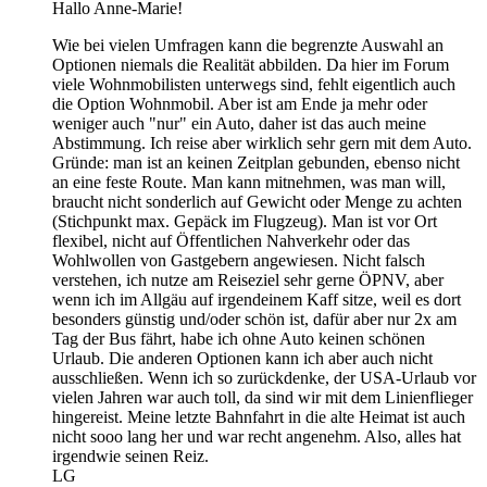
Hallo Anne-Marie!
Wie bei vielen Umfragen kann die begrenzte Auswahl an
Optionen niemals die Realität abbilden. Da hier im Forum
viele Wohnmobilisten unterwegs sind, fehlt eigentlich auch
die Option Wohnmobil. Aber ist am Ende ja mehr oder
weniger auch "nur" ein Auto, daher ist das auch meine
Abstimmung. Ich reise aber wirklich sehr gern mit dem Auto.
Gründe: man ist an keinen Zeitplan gebunden, ebenso nicht
an eine feste Route. Man kann mitnehmen, was man will,
braucht nicht sonderlich auf Gewicht oder Menge zu achten
(Stichpunkt max. Gepäck im Flugzeug). Man ist vor Ort
flexibel, nicht auf Öffentlichen Nahverkehr oder das
Wohlwollen von Gastgebern angewiesen. Nicht falsch
verstehen, ich nutze am Reiseziel sehr gerne ÖPNV, aber
wenn ich im Allgäu auf irgendeinem Kaff sitze, weil es dort
besonders günstig und/oder schön ist, dafür aber nur 2x am
Tag der Bus fährt, habe ich ohne Auto keinen schönen
Urlaub. Die anderen Optionen kann ich aber auch nicht
ausschließen. Wenn ich so zurückdenke, der USA-Urlaub vor
vielen Jahren war auch toll, da sind wir mit dem Linienflieger
hingereist. Meine letzte Bahnfahrt in die alte Heimat ist auch
nicht sooo lang her und war recht angenehm. Also, alles hat
irgendwie seinen Reiz.
LG