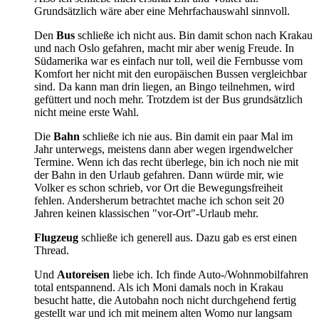
Grundsätzlich wäre aber eine Mehrfachauswahl sinnvoll.
Den
Bus
schließe ich nicht aus. Bin damit schon nach Krakau
und nach Oslo gefahren, macht mir aber wenig Freude. In
Südamerika war es einfach nur toll, weil die Fernbusse vom
Komfort her nicht mit den europäischen Bussen vergleichbar
sind. Da kann man drin liegen, an Bingo teilnehmen, wird
gefüttert und noch mehr. Trotzdem ist der Bus grundsätzlich
nicht meine erste Wahl.
Die
Bahn
schließe ich nie aus. Bin damit ein paar Mal im
Jahr unterwegs, meistens dann aber wegen irgendwelcher
Termine. Wenn ich das recht überlege, bin ich noch nie mit
der Bahn in den Urlaub gefahren. Dann würde mir, wie
Volker es schon schrieb, vor Ort die Bewegungsfreiheit
fehlen. Andersherum betrachtet mache ich schon seit 20
Jahren keinen klassischen "vor-Ort"-Urlaub mehr.
Flugzeug
schließe ich generell aus. Dazu gab es erst einen
Thread.
Und
Autoreisen
liebe ich. Ich finde Auto-/Wohnmobilfahren
total entspannend. Als ich Moni damals noch in Krakau
besucht hatte, die Autobahn noch nicht durchgehend fertig
gestellt war und ich mit meinem alten Womo nur langsam