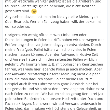
mit Lenkradkralle weniger gefragt ist als die größeren und
teureren Fahrzeuge gleich nebenan, die nicht sichtbar
geschützt sind.
Abgesehen davon liest man im Netz geteilte Meinungen
über Bearlock. Wer ein Fahrzeug haben will, der bekommt
es - so oder so.
Übrigens, ein wenig offtopic: Was Einbauten oder
Dienstleistungen in Polen betrifft, haben wir uns wegen der
Entfernung schon vor Jahren dagegen entschieden. Durch
meine Frau (geb. Polin) hätten wir schon vieles in Polen
machen lassen können. Aber der Aufwand inklusive Zeit
und Anreise hätte sich in den seltensten Fällen wirklich
gelohnt. Wir könnten hier z. B. mit polnischen Kennzeichen
fahren, was viele hier lebende Polen ja auch machen. Aber
der Aufwand rechtfertigt unserer Meinung nicht die paar
Euro, die man dadurch spart. So hat meine Frau zum
Beispiel auch ihren Führerschein ganz klassisch hier bei
uns gemacht und sich nicht den Stress angetan, dafür extra
nach Polen zu reisen. Wir hatten schon genug Rennerei (zu
polnischen Behörden), um unsere Hochzeit unter Dach und
Fach zu kriegen. Nein, wenn wir auf Verwandtenbesuch in
Polen sind, dann nutzen wir höchstens die Gelegenheit, um