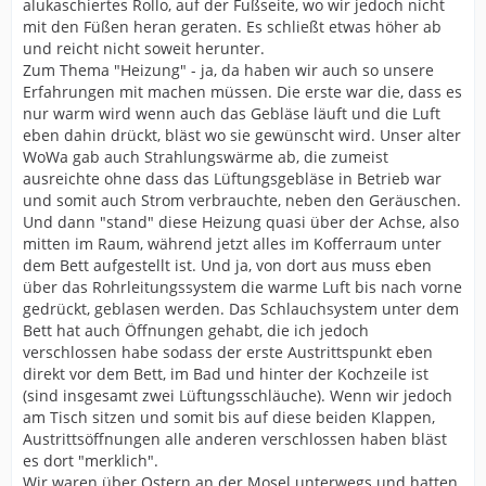
alukaschiertes Rollo, auf der Fußseite, wo wir jedoch nicht
mit den Füßen heran geraten. Es schließt etwas höher ab
und reicht nicht soweit herunter.
Zum Thema "Heizung" - ja, da haben wir auch so unsere
Erfahrungen mit machen müssen. Die erste war die, dass es
nur warm wird wenn auch das Gebläse läuft und die Luft
eben dahin drückt, bläst wo sie gewünscht wird. Unser alter
WoWa gab auch Strahlungswärme ab, die zumeist
ausreichte ohne dass das Lüftungsgebläse in Betrieb war
und somit auch Strom verbrauchte, neben den Geräuschen.
Und dann "stand" diese Heizung quasi über der Achse, also
mitten im Raum, während jetzt alles im Kofferraum unter
dem Bett aufgestellt ist. Und ja, von dort aus muss eben
über das Rohrleitungssystem die warme Luft bis nach vorne
gedrückt, geblasen werden. Das Schlauchsystem unter dem
Bett hat auch Öffnungen gehabt, die ich jedoch
verschlossen habe sodass der erste Austrittspunkt eben
direkt vor dem Bett, im Bad und hinter der Kochzeile ist
(sind insgesamt zwei Lüftungsschläuche). Wenn wir jedoch
am Tisch sitzen und somit bis auf diese beiden Klappen,
Austrittsöffnungen alle anderen verschlossen haben bläst
es dort "merklich".
Wir waren über Ostern an der Mosel unterwegs und hatten