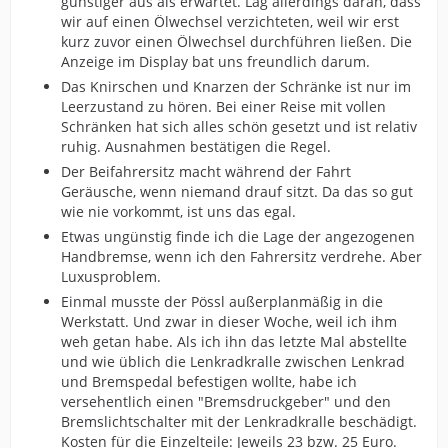
günstiger aus als erwartet. Lag allerdings daran, dass
wir auf einen Ölwechsel verzichteten, weil wir erst
kurz zuvor einen Ölwechsel durchführen ließen. Die
Anzeige im Display bat uns freundlich darum.
Das Knirschen und Knarzen der Schränke ist nur im
Leerzustand zu hören. Bei einer Reise mit vollen
Schränken hat sich alles schön gesetzt und ist relativ
ruhig. Ausnahmen bestätigen die Regel.
Der Beifahrersitz macht während der Fahrt
Geräusche, wenn niemand drauf sitzt. Da das so gut
wie nie vorkommt, ist uns das egal.
Etwas ungünstig finde ich die Lage der angezogenen
Handbremse, wenn ich den Fahrersitz verdrehe. Aber
Luxusproblem.
Einmal musste der Pössl außerplanmäßig in die
Werkstatt. Und zwar in dieser Woche, weil ich ihm
weh getan habe. Als ich ihn das letzte Mal abstellte
und wie üblich die Lenkradkralle zwischen Lenkrad
und Bremspedal befestigen wollte, habe ich
versehentlich einen "Bremsdruckgeber" und den
Bremslichtschalter mit der Lenkradkralle beschädigt.
Kosten für die Einzelteile: Jeweils 23 bzw. 25 Euro.