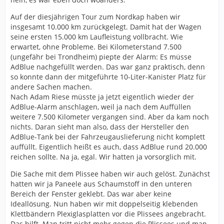
Auf der diesjährigen Tour zum Nordkap haben wir
insgesamt 10.000 km zurückgelegt. Damit hat der Wagen
seine ersten 15.000 km Laufleistung vollbracht. Wie
erwartet, ohne Probleme. Bei Kilometerstand 7.500
(ungefähr bei Trondheim) piepte der Alarm: Es müsse
AdBlue nachgefüllt werden. Das war ganz praktisch, denn
so konnte dann der mitgeführte 10-Liter-Kanister Platz für
andere Sachen machen.
Nach Adam Riese müsste ja jetzt eigentlich wieder der
AdBlue-Alarm anschlagen, weil ja nach dem Auffüllen
weitere 7.500 Kilometer vergangen sind. Aber da kam noch
nichts. Daran sieht man also, dass der Hersteller den
AdBlue-Tank bei der Fahrzeugauslieferung nicht komplett
auffüllt. Eigentlich heißt es auch, dass AdBlue rund 20.000
reichen sollte. Na ja, egal. Wir hatten ja vorsorglich mit.
Die Sache mit dem Plissee haben wir auch gelöst. Zunächst
hatten wir ja Paneele aus Schaumstoff in den unteren
Bereich der Fenster geklebt. Das war aber keine
Ideallösung. Nun haben wir mit doppelseitig klebenden
Klettbändern Plexiglasplatten vor die Plissees angebracht.
Das hilft. Man tritt nicht mehr gegen die Plissees und man