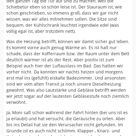
den ganzen Tag die Tür auf und zu machen, weil die
Schiebetür eben so schön leise ist. Der Stauraum ist, wie
schon geschrieben, so immens groß, dass wir gar nicht
wissen, was wir alles mitnehmen sollen. Die Sitze sind
bequem, der Kühlschrank leuchtet irgendwie edel (was
völlig egal ist, aber trotzdem nett).
Was die Heizung betrifft, können wir damit sicher gut leben.
Es kommt vorne auch genug Wärme an. Es ist halt nur
schade, dass der Kofferraum bzw. der Raum unter dem Bett
deutlich wärmer ist als der Rest. Aber positiv ist zum
Beispiel auch hier der Luftauslass im Bad. Das hatten wir
vorher nicht. Da konnten wir nachts heizen und morgens
erst mal ins (gefühlt) eiskalte Badezimmer. Und ansonsten
sind wir vom alten Transit ja noch unsere Dieselheizung
gewohnt. Was also Lautstärke und Gebläse betrifft werden
wir jetzt sogar auf der lautesten Gebläsestufe noch ziemlich
verwöhnt.
Ja, Moni saß schon während der Fahrt hinten (bei uns ist es
ja erlaubt) und hat versucht, die Geräusche zu orten. Aber
bis ins Detail hat sie den Verursacher nicht gefunden. Im
Grunde ist es auch nicht schlimm. Klapper-, Knarz- und