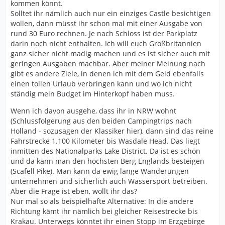
kommen könnt.
Solltet ihr nämlich auch nur ein einziges Castle besichtigen
wollen, dann müsst ihr schon mal mit einer Ausgabe von
rund 30 Euro rechnen. Je nach Schloss ist der Parkplatz
darin noch nicht enthalten. Ich will euch Großbritannien
ganz sicher nicht madig machen und es ist sicher auch mit
geringen Ausgaben machbar. Aber meiner Meinung nach
gibt es andere Ziele, in denen ich mit dem Geld ebenfalls
einen tollen Urlaub verbringen kann und wo ich nicht
ständig mein Budget im Hinterkopf haben muss.
Wenn ich davon ausgehe, dass ihr in NRW wohnt
(Schlussfolgerung aus den beiden Campingtrips nach
Holland - sozusagen der Klassiker hier), dann sind das reine
Fahrstrecke 1.100 Kilometer bis Wasdale Head. Das liegt
inmitten des Nationalparks Lake District. Da ist es schön
und da kann man den höchsten Berg Englands besteigen
(Scafell Pike). Man kann da ewig lange Wanderungen
unternehmen und sicherlich auch Wassersport betreiben.
Aber die Frage ist eben, wollt ihr das?
Nur mal so als beispielhafte Alternative: In die andere
Richtung kämt ihr nämlich bei gleicher Reisestrecke bis
Krakau. Unterwegs könntet ihr einen Stopp im Erzgebirge