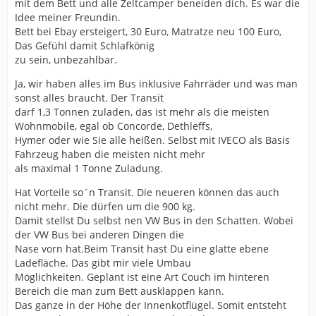
mit dem Bett und alle Zeltcamper beneiden dich. Es war die
Idee meiner Freundin.
Bett bei Ebay ersteigert, 30 Euro, Matratze neu 100 Euro,
Das Gefühl damit Schlafkönig
zu sein, unbezahlbar.
Ja, wir haben alles im Bus inklusive Fahrräder und was man
sonst alles braucht. Der Transit
darf 1,3 Tonnen zuladen, das ist mehr als die meisten
Wohnmobile, egal ob Concorde, Dethleffs,
Hymer oder wie Sie alle heißen. Selbst mit IVECO als Basis
Fahrzeug haben die meisten nicht mehr
als maximal 1 Tonne Zuladung.
Hat Vorteile so´n Transit. Die neueren können das auch
nicht mehr. Die dürfen um die 900 kg.
Damit stellst Du selbst nen VW Bus in den Schatten. Wobei
der VW Bus bei anderen Dingen die
Nase vorn hat.Beim Transit hast Du eine glatte ebene
Ladefläche. Das gibt mir viele Umbau
Möglichkeiten. Geplant ist eine Art Couch im hinteren
Bereich die man zum Bett ausklappen kann.
Das ganze in der Höhe der Innenkotflügel. Somit entsteht