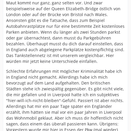
Maut kommt nur ganz, ganz selten vor. Und zwar
beispielsweise auf der Queen Elizabeth-Bridge östlich von
London oder auf der Brücke von Bristol nach Wales.
Ansonsten gibt es die Tatsache, dass zum Beispiel
Autobahnrastplätze nur für eine bestimmte Zeit kostenloses
Parken anbieten. Wenn du länger als zwei Stunden parkst
oder gar übernachtest, dann musst du Parkgebühren
bezahlen. Überhaupt musst du dich darauf einstellen, dass
in England auch abgelegene Parkplätze kostenpflichtig sind.
Das Tankstellennetz ist mit unserem vergleichbar. Hier
würden mir jetzt keine Unterschiede einfallen.
Schlechte Erfahrungen mit möglicher Kriminalität habe ich
in England nicht gemacht. Allerdings habe ich mich
bevorzugt auf dem Land aufgehalten. Den britischen
Städten stehe ich zwiespältig gegenüber. Es gibt nicht viele,
die mir gefallen und in Liverpool hatte ich ein subjektives
"hier-will-ich-nicht-bleiben"-Gefühl. Passiert ist aber nichts.
Allerdings hat mir ein paar Tage später ein Engländer
erzählt, ihm hätten sie mal vor ein paar Jahren in Liverpool
das Wohnmobil geklaut. Aber ich muss dir hoffentlich nicht
sagen, dass einem das überall passieren kann. Übrigens:
Vorgestern wurde mir hier in Essen der Pkw (mal wieder)