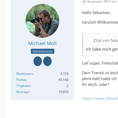
28. November 2015 um 
Hallo Sebastian,
herzlich Willkomme
Zitat von Seb
Michael Moll
Ich habe mich gera
Administrator
Lief super, Freisch
Dein Transit ist do
Reaktionen
3.726
Jahre halt) hatte i
Punkte
65.166
ihr doch, oder?
Trophäen
2
Beiträge
10.826
https://www.diewe