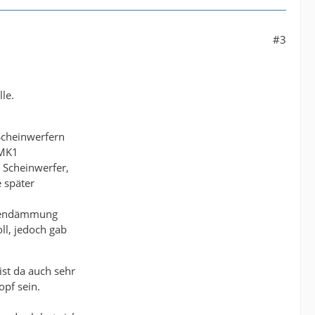
#3
le.
Scheinwerfern
 MK1
 Scheinwerfer,
 später
odendämmung
l, jedoch gab
ist da auch sehr
opf sein.