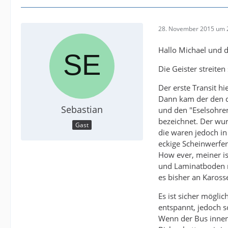
28. November 2015 um 
Hallo Michael und 
Die Geister streite
Der erste Transit hi
Dann kam der den d
Sebastian
und den "Eselsohren
bezeichnet. Der wur
Gast
die waren jedoch in
eckige Scheinwerfe
How ever, meiner i
und Laminatboden n
es bisher an Kaross
Es ist sicher mögli
entspannt, jedoch s
Wenn der Bus innen 