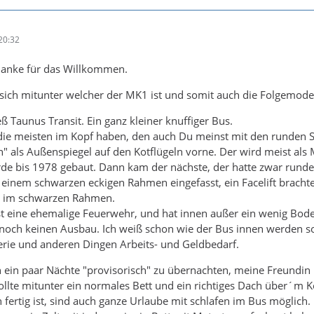
20:32
danke für das Willkommen.
n sich mitunter welcher der MK1 ist und somit auch die Folgemodel
eß Taunus Transit. Ein ganz kleiner knuffiger Bus.
ie meisten im Kopf haben, den auch Du meinst mit den runden 
" als Außenspiegel auf den Kotflügeln vorne. Der wird meist als
de bis 1978 gebaut. Dann kam der nächste, der hatte zwar runde
 einem schwarzen eckigen Rahmen eingefasst, ein Facelift brachte
r im schwarzen Rahmen.
st eine ehemalige Feuerwehr, und hat innen außer ein wenig B
och keinen Ausbau. Ich weiß schon wie der Bus innen werden sol
erie und anderen Dingen Arbeits- und Geldbedarf.
ch ein paar Nächte "provisorisch" zu übernachten, meine Freundin 
ollte mitunter ein normales Bett und ein richtiges Dach über´m K
fertig ist, sind auch ganze Urlaube mit schlafen im Bus möglich.