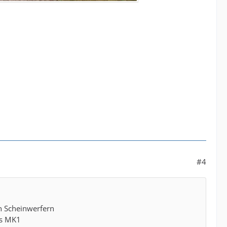
#4
n Scheinwerfern
ls MK1