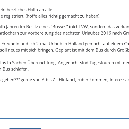
n herzliches Hallo an alle.
 registriert, (hoffe alles richtig gemacht zu haben).
halb Jahren im Besitz eines "Busses" (nicht VW, sondern das verka
artlöchern zur Vorbereitung des nächsten Urlaubes 2016 nach Gr
 Freundin und ich 2 mal Urlaub in Holland gemacht auf einem C
soll neues mit sich bringen. Geplant ist mit dem Bus durch Groß
glos in Sachen Übernachtung. Angedacht sind Tagestouren mit 
m Bus schlafen.
 geben??? gerne von A bis Z . Hinfahrt, rüber kommen, interessan