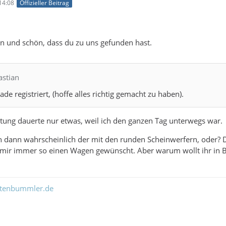
14:08
Offizieller Beitrag
n und schön, dass du zu uns gefunden hast.
astian
de registriert, (hoffe alles richtig gemacht zu haben).
altung dauerte nur etwas, weil ich den ganzen Tag unterwegs war.
ch dann wahrscheinlich der mit den runden Scheinwerfern, oder? De
ch mir immer so einen Wagen gewünscht. Aber warum wollt ihr in
ltenbummler.de