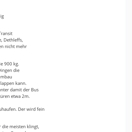
ig
Transit
, Dethleffs,
en nicht mehr
ie 900 kg.
Dingen die
 Umbau
klappen kann.
nter damit der Bus
ntüren etwa 2m.
uhaufen. Der wird fein
die meisten klingt,