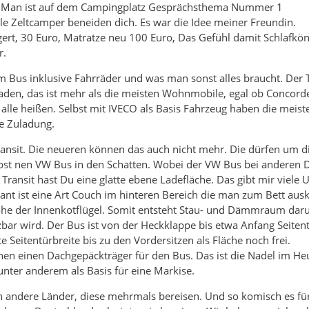
. Man ist auf dem Campingplatz Gesprächsthema Nummer 1
le Zeltcamper beneiden dich. Es war die Idee meiner Freundin.
igert, 30 Euro, Matratze neu 100 Euro, Das Gefühl damit Schlafkön
r.
 im Bus inklusive Fahrräder und was man sonst alles braucht. Der 
aden, das ist mehr als die meisten Wohnmobile, egal ob Concorde
alle heißen. Selbst mit IVECO als Basis Fahrzeug haben die meist
e Zuladung.
ransit. Die neueren können das auch nicht mehr. Die dürfen um d
lbst nen VW Bus in den Schatten. Wobei der VW Bus bei anderen 
Transit hast Du eine glatte ebene Ladefläche. Das gibt mir viele
ant ist eine Art Couch im hinteren Bereich die man zum Bett aus
öhe der Innenkotflügel. Somit entsteht Stau- und Dämmraum daru
bar wird. Der Bus ist von der Heckklappe bis etwa Anfang Seite
e Seitentürbreite bis zu den Vordersitzen als Fläche noch frei.
hen einen Dachgepäckträger für den Bus. Das ist die Nadel im He
nter anderem als Basis für eine Markise.
 andere Länder, diese mehrmals bereisen. Und so komisch es für 