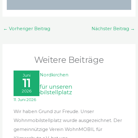
←
Vorheriger Beitrag
Nächster Beitrag
→
Weitere Beiträge
Juni
11
Urkunde für unseren
Wohnmobilstellplatz
2026
11. Juni 2026
Wir haben Grund zur Freude. Unser
Wohnmobilstellplatz wurde ausgezeichnet. Der
gemeinnützige Verein WohnMOBIL für