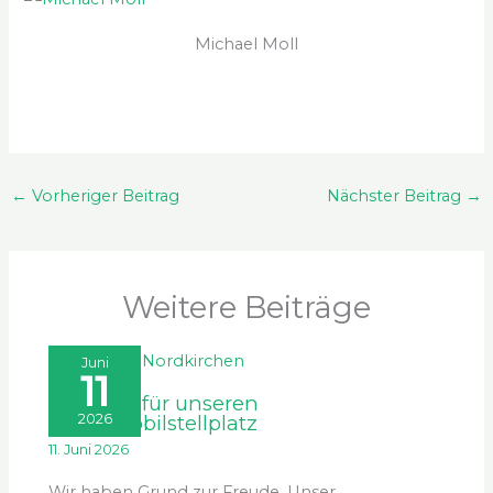
Michael Moll
←
Vorheriger Beitrag
Nächster Beitrag
→
Weitere Beiträge
Juni
11
Urkunde für unseren
Wohnmobilstellplatz
2026
11. Juni 2026
Wir haben Grund zur Freude. Unser