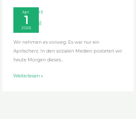
Apr.
1
April, April
2026
1. April 2026
Wir nehmen es vorweg: Es war nur ein
Aprilscherz. In den sozialen Medien posteten wir
heute Morgen dieses…
Weiterlesen »