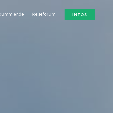
bummler.de
Reiseforum
INFOS