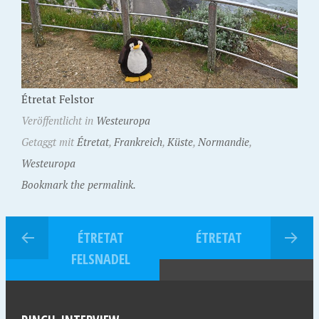
Étretat Felstor
Veröffentlicht in
Westeuropa
Getaggt mit
Étretat
,
Frankreich
,
Küste
,
Normandie
,
Westeuropa
Bookmark the permalink.
ÉTRETAT
ÉTRETAT
FELSNADEL