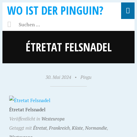
WO IST DER PINGUIN?
ÉTRETAT FELSNADEL
30. Mai 2024
•
Pingu
Étretat Felsnadel
Veröffentlicht in
Westeuropa
Getaggt mit
Étretat
,
Frankreich
,
Küste
,
Normandie
,