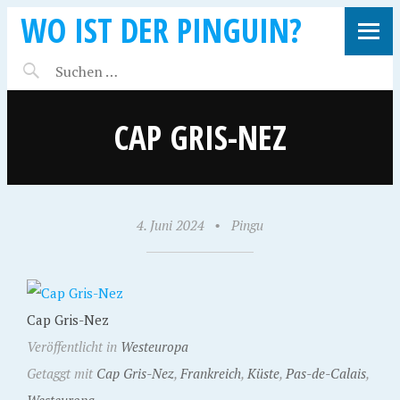
WO IST DER PINGUIN?
CAP GRIS-NEZ
4. Juni 2024
•
Pingu
Cap Gris-Nez
Veröffentlicht in
Westeuropa
Getaggt mit
Cap Gris-Nez
,
Frankreich
,
Küste
,
Pas-de-Calais
,