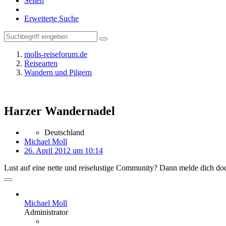
Seiten
Erweiterte Suche
molls-reiseforum.de
Reisearten
Wandern und Pilgern
Harzer Wandernadel
Deutschland
Michael Moll
26. April 2012 um 10:14
Lust auf eine nette und reiselustige Community? Dann melde dich doc
Michael Moll
Administrator