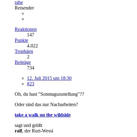
rabe
Reisender
Reaktionen
147
Punkte
4.022
Trophäen
2
Beiträge
734
12. Juli 2015 um 18:30
#23
Oh, du hast "Sonntagszustellung"??
Oder sind das nur Nacharbeiten?
take a walk on the wildside
sagt und grüßt
ralf
, der Ruri-Wessi