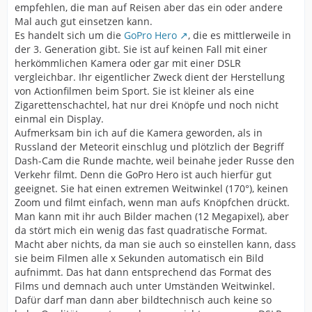
empfehlen, die man auf Reisen aber das ein oder andere
Mal auch gut einsetzen kann.
Es handelt sich um die
GoPro Hero
, die es mittlerweile in
der 3. Generation gibt. Sie ist auf keinen Fall mit einer
herkömmlichen Kamera oder gar mit einer DSLR
vergleichbar. Ihr eigentlicher Zweck dient der Herstellung
von Actionfilmen beim Sport. Sie ist kleiner als eine
Zigarettenschachtel, hat nur drei Knöpfe und noch nicht
einmal ein Display.
Aufmerksam bin ich auf die Kamera geworden, als in
Russland der Meteorit einschlug und plötzlich der Begriff
Dash-Cam die Runde machte, weil beinahe jeder Russe den
Verkehr filmt. Denn die GoPro Hero ist auch hierfür gut
geeignet. Sie hat einen extremen Weitwinkel (170°), keinen
Zoom und filmt einfach, wenn man aufs Knöpfchen drückt.
Man kann mit ihr auch Bilder machen (12 Megapixel), aber
da stört mich ein wenig das fast quadratische Format.
Macht aber nichts, da man sie auch so einstellen kann, dass
sie beim Filmen alle x Sekunden automatisch ein Bild
aufnimmt. Das hat dann entsprechend das Format des
Films und demnach auch unter Umständen Weitwinkel.
Dafür darf man dann aber bildtechnisch auch keine so