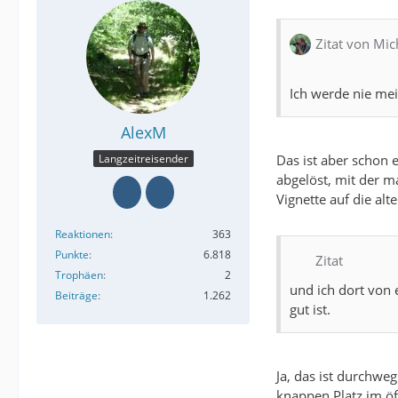
Zitat von Mic
Ich werde nie me
AlexM
Das ist aber schon 
Langzeitreisender
abgelöst, mit der m
Vignette auf die alt
Reaktionen
363
Punkte
6.818
Zitat
Trophäen
2
und ich dort von
Beiträge
1.262
gut ist.
Ja, das ist durchwe
knappen Platz im öf