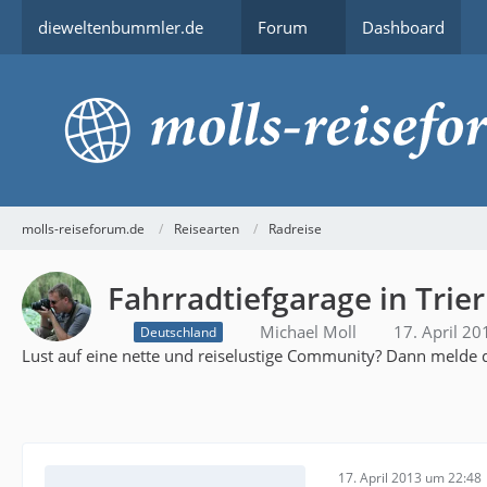
dieweltenbummler.de
Forum
Dashboard
molls-reiseforum.de
Reisearten
Radreise
Fahrradtiefgarage in Trier
Michael Moll
17. April 2
Deutschland
Lust auf eine nette und reiselustige Community? Dann melde d
17. April 2013 um 22:48