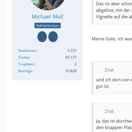
Das ist aber scho
abgelöst, mit der
Michael Moll
Vignette auf die 
Administrator
Meine Güte, ich wa
Reaktionen
3.727
Punkte
65.177
Trophäen
2
Zitat
Beiträge
10.828
und ich dort von
gut ist.
Zitat
Ja, das ist durch
den knappen Platz