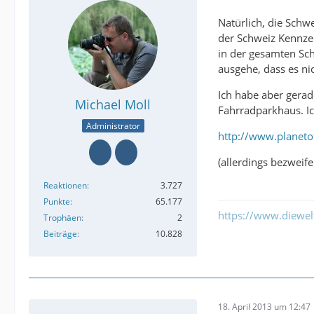
Natürlich, die Schw
der Schweiz Kennze
in der gesamten Sch
ausgehe, dass es ni
Ich habe aber gerad
Michael Moll
Fahrradparkhaus. Ic
Administrator
http://www.planeto
(allerdings bezweife
Reaktionen
3.727
Punkte
65.177
https://www.diewe
Trophäen
2
Beiträge
10.828
18. April 2013 um 12:47