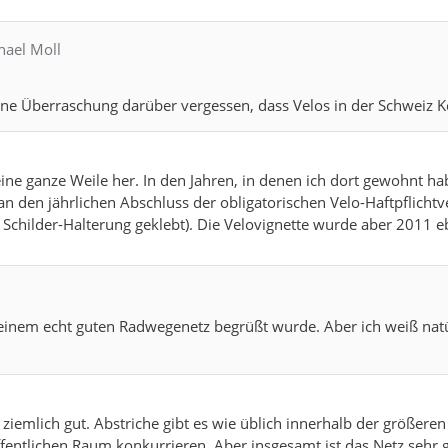
hael Moll
ine Überraschung darüber vergessen, dass Velos in der Schweiz 
eine ganze Weile her. In den Jahren, in denen ich dort gewohnt ha
an den jährlichen Abschluss der obligatorischen Velo-Haftpflich
e Schilder-Halterung geklebt). Die Velovignette wurde aber 2011 e
 einem echt guten Radwegenetz begrüßt wurde. Aber ich weiß natü
g ziemlich gut. Abstriche gibt es wie üblich innerhalb der größer
fentlichen Raum konkurrieren. Aber insgesamt ist das Netz sehr g