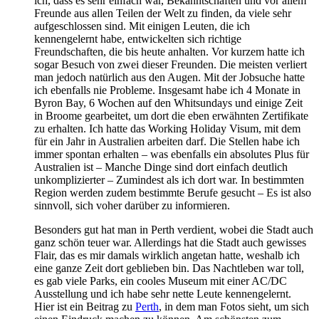
ich, dass es sehr einfach war, Bekanntschaften und vor allem
Freunde aus allen Teilen der Welt zu finden, da viele sehr
aufgeschlossen sind. Mit einigen Leuten, die ich
kennengelernt habe, entwickelten sich richtige
Freundschaften, die bis heute anhalten. Vor kurzem hatte ich
sogar Besuch von zwei dieser Freunden. Die meisten verliert
man jedoch natürlich aus den Augen. Mit der Jobsuche hatte
ich ebenfalls nie Probleme. Insgesamt habe ich 4 Monate in
Byron Bay, 6 Wochen auf den Whitsundays und einige Zeit
in Broome gearbeitet, um dort die eben erwähnten Zertifikate
zu erhalten. Ich hatte das Working Holiday Visum, mit dem
für ein Jahr in Australien arbeiten darf. Die Stellen habe ich
immer spontan erhalten – was ebenfalls ein absolutes Plus für
Australien ist – Manche Dinge sind dort einfach deutlich
unkomplizierter – Zumindest als ich dort war. In bestimmten
Region werden zudem bestimmte Berufe gesucht – Es ist also
sinnvoll, sich voher darüber zu informieren.
Besonders gut hat man in Perth verdient, wobei die Stadt auch
ganz schön teuer war. Allerdings hat die Stadt auch gewisses
Flair, das es mir damals wirklich angetan hatte, weshalb ich
eine ganze Zeit dort geblieben bin. Das Nachtleben war toll,
es gab viele Parks, ein cooles Museum mit einer AC/DC
Ausstellung und ich habe sehr nette Leute kennengelernt.
Hier ist ein Beitrag zu
Perth
, in dem man Fotos sieht, um sich