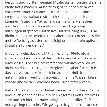
besucht und dürften weniger Möglichkeiten bieten, die eine
Pfeife nötig machen. Außerdem gibt es neben dem von
euch erwähnten Schabernack auch noch die berühmte
Wegschau-Mentalität ("wird sich schon jemand drum
kümmern") und die Tatsache, dass manche Menschen
wandern und wirklich nichts von ihrer Umgebung
mitkriegen (Kopfhörer, intensive Unterhaltung usw.). Also
bleibt der alpine Bereich. Ist es aber dort nicht so, dass die
meiste Rettung aus der Luft erfolgt und daher ein optisches
Signal zielführender ist?
Ich sehe ja ein, dass die Mitnahme einer Pfeife nicht
schadet und wenn sie letztendlich Leben rettet, ist das ja
auch klasse. Aber wie oft kommt das wirklich vor? Ich weiß
nicht, ob das jetzt ein guter Vergleich ist, aber für mich ist
das in etwa so, als würde ich im Auto ein Nothämmerchen
mit mir führen, weil ich theoretisch mal ins Wasser fahren
könnte und weder Scheiben noch Türen öffnen kann.
Vielleicht kommt meine Umbekümmertheit in dieser Sache
aber auch daher, dass wir in der Regel zu zweit unterwegs
sind und ich hier die Notwendigkeit einer Trillerpfeife als
noch geringer ansehe. Wie gesagt, mir geht es nur um die