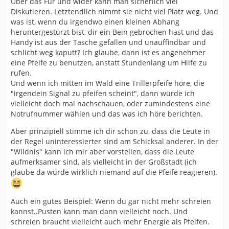
Über das Für und wider kann man sicherlich viel
Diskutieren. Letztendlich nimmt sie nicht viel Platz weg. Und
was ist, wenn du irgendwo einen kleinen Abhang
heruntergestürzt bist, dir ein Bein gebrochen hast und das
Handy ist aus der Tasche gefallen und unauffindbar und
schlicht weg kaputt? Ich glaube, dann ist es angenehmer
eine Pfeife zu benutzen, anstatt Stundenlang um Hilfe zu
rufen.
Und wenn ich mitten im Wald eine Trillerpfeife höre, die
"irgendein Signal zu pfeifen scheint", dann würde ich
vielleicht doch mal nachschauen, oder zumindestens eine
Notrufnummer wählen und das was ich höre berichten.
Aber prinzipiell stimme ich dir schon zu, dass die Leute in
der Regel uninteressierter sind am Schicksal anderer. In der
"Wildnis" kann ich mir aber vorstellen, dass die Leute
aufmerksamer sind, als vielleicht in der Großstadt (ich
glaube da würde wirklich niemand auf die Pfeife reagieren).
Auch ein gutes Beispiel: Wenn du gar nicht mehr schreien
kannst..Pusten kann man dann vielleicht noch. Und
schreien braucht vielleicht auch mehr Energie als Pfeifen.