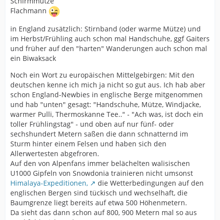
Schirmmütze
Flachmann
in England zusätzlich: Stirnband (oder warme Mütze) und
im Herbst/Frühling auch schon mal Handschuhe, ggf Gaiters
und früher auf den "harten" Wanderungen auch schon mal
ein Biwaksack
Noch ein Wort zu europäischen Mittelgebirgen: Mit den
deutschen kenne ich mich ja nicht so gut aus. Ich hab aber
schon England-Newbies in englische Berge mitgenommen
und hab "unten" gesagt: "Handschuhe, Mütze, Windjacke,
warmer Pulli, Thermoskanne Tee.." - "Ach was, ist doch ein
toller Frühlingstag" - und oben auf nur fünf- oder
sechshundert Metern saßen die dann schnatternd im
Sturm hinter einem Felsen und haben sich den
Allerwertesten abgefroren.
Auf den von Alpenfans immer belächelten walisischen
U1000 Gipfeln von Snowdonia trainieren nicht umsonst
Himalaya-Expeditionen,
die Wetterbedingungen auf den
englischen Bergen sind tückisch und wechselhaft, die
Baumgrenze liegt bereits auf etwa 500 Höhenmetern.
Da sieht das dann schon auf 800, 900 Metern mal so aus