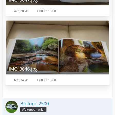
475,28 kB
1.600 × 1.200
IMG_3646.jpg
695,34 kB
1.600 × 1.200
Binford_2500
Weltenbummler