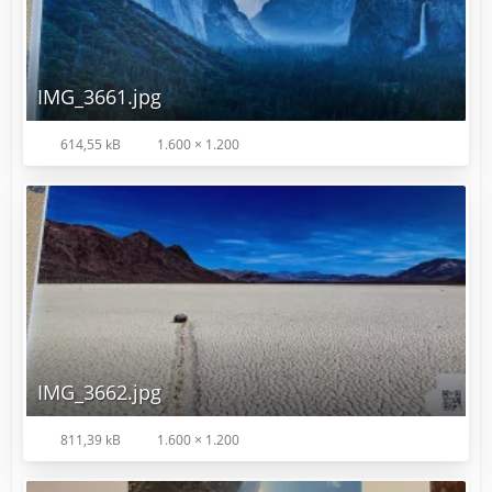
IMG_3661.jpg
614,55 kB
1.600 × 1.200
IMG_3662.jpg
811,39 kB
1.600 × 1.200