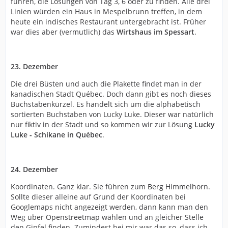
führen, die Lösungen von Tag 3, 6 oder zu finden. Alle drei
Linien würden ein Haus in Mespelbrunn treffen, in dem
heute ein indisches Restaurant untergebracht ist. Früher
war dies aber (vermutlich) das
Wirtshaus im Spessart
.
23. Dezember
Die drei Büsten und auch die Plakette findet man in der
kanadischen Stadt Québec. Doch dann gibt es noch dieses
Buchstabenkürzel. Es handelt sich um die alphabetisch
sortierten Buchstaben von Lucky Luke. Dieser war natürlich
nur fiktiv in der Stadt und so kommen wir zur Lösung
Lucky
Luke - Schikane in Québec
.
24. Dezember
Koordinaten. Ganz klar. Sie führen zum Berg Himmelhorn.
Sollte dieser alleine auf Grund der Koordinaten bei
Googlemaps nicht angezeigt werden, dann kann man den
Weg über Openstreetmap wählen und an gleicher Stelle
den Gipfel finden. Zumindest bei mir war das so, dass ich