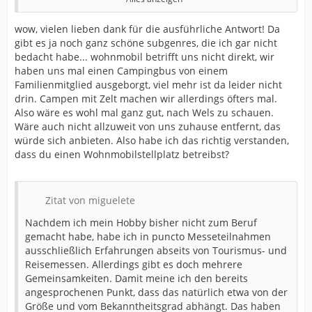
mal auf dem Caravan Salon Austria in Wels und auf der
CMT in Stuttgart gemacht. Da gab es auch ein großes
wow, vielen lieben dank für die ausführliche Antwort! Da
Publikumsinteresse.
gibt es ja noch ganz schöne subgenres, die ich gar nicht
bedacht habe... wohnmobil betrifft uns nicht direkt, wir
Ich finde, es hängt aber auch von der Größe und Art der
haben uns mal einen Campingbus von einem
Messe ab. Die Unterschiede gerade in der Größe und
Familienmitglied ausgeborgt, viel mehr ist da leider nicht
dem Bekanntheitsgrad sind enorm. Und dann wären da
drin. Campen mit Zelt machen wir allerdings öfters mal.
auch noch die fachbezogenen Reisemessen. Zu nennen
Also wäre es wohl mal ganz gut, nach Wels zu schauen.
wären da die Wohnmobilmessen CMT, Caravan Salon
Wäre auch nicht allzuweit von uns zuhause entfernt, das
oder auch die Outdoormessen wie in Friedrichshafen.
würde sich anbieten. Also habe ich das richtig verstanden,
Hier wird es dann eben spezieller. Da gibt es dann nicht
dass du einen Wohnmobilstellplatz betreibst?
nur Informationen aus bestimmten Ländern und
Regionen, sondern vordergründig eben die
entsprechenden Hersteller.
Zitat von miguelete
Hier mal meine Messe-Erfahrungen:
Nachdem ich mein Hobby bisher nicht zum Beruf
ITB Berlin
- ist schon lange her und ich war nur einmal
gemacht habe, habe ich in puncto Messeteilnahmen
dort. Ich habe es als sehr groß empfunden und hätte
ausschließlich Erfahrungen abseits von Tourismus- und
sicher mehr als nur einen Tag gebrauchen können. Das
Reisemessen. Allerdings gibt es doch mehrere
war aber in meinen Reiseanfängen. Heute würde ich
Gemeinsamkeiten. Damit meine ich den bereits
wahrscheinlich schneller durch sein.
angesprochenen Punkt, dass das natürlich etwa von der
Größe und vom Bekanntheitsgrad abhängt. Das haben
Reise + Camping Essen
- Mehrfach besucht und drei