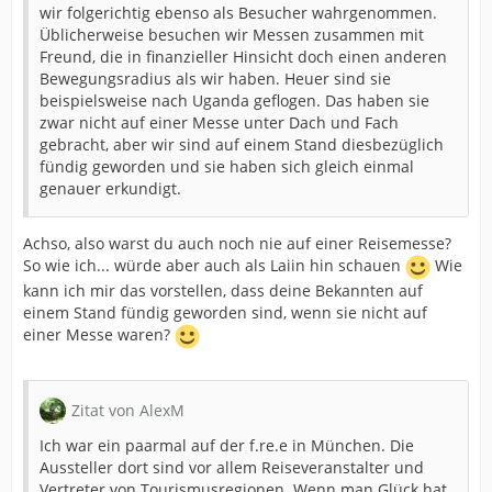
wir folgerichtig ebenso als Besucher wahrgenommen.
Mal selber Aussteller gewesen. Ist im Laufe der Jahre
Üblicherweise besuchen wir Messen zusammen mit
kleiner geworden und bietet Infos überwiegend von
Freund, die in finanzieller Hinsicht doch einen anderen
deutschen Tourismusverbänden. Einige ausländische
Bewegungsradius als wir haben. Heuer sind sie
Touristiker sind zwar auch dort, aber ich würde
beispielsweise nach Uganda geflogen. Das haben sie
behaupten, das waren nicht sooo viele.
zwar nicht auf einer Messe unter Dach und Fach
gebracht, aber wir sind auf einem Stand diesbezüglich
CMT Stuttgart
- Einmal hatte ich dort einen Vortrag und
fündig geworden und sie haben sich gleich einmal
konnte den Rest der Zeit nutzen, mir die Messe
genauer erkundigt.
anzuschauen. Ist gerade einmal vier Jahre her und ich
kann mich kaum noch erinnern. Scheint mich nicht so
umgehauen zu haben. Aber es war viel und voll. Das
Achso, also warst du auch noch nie auf einer Reisemesse?
weiß ich noch.
So wie ich... würde aber auch als Laiin hin schauen
Wie
kann ich mir das vorstellen, dass deine Bekannten auf
Caravan Salon Austria in Wels
- Kleine Campingmesse,
einem Stand fündig geworden sind, wenn sie nicht auf
die aber gut besucht war und auch einiges zu bieten
einer Messe waren?
hatte. Eine längere Anreise ist aber vermutlich zu
überlegen. Ich bin dort nur gewesen, um Vorträge zu
halten.
Zitat von AlexM
Caravan Salon Düsseldorf
- Groß, bekannt und vor allen
Dingen sehr fahrzeug- und techniklastig. Hier geht es
Ich war ein paarmal auf der f.re.e in München. Die
weniger um Länder und Regionen, auch wenn diese
Aussteller dort sind vor allem Reiseveranstalter und
vereinzelt anwesend sind.
Vertreter von Tourismusregionen. Wenn man Glück hat