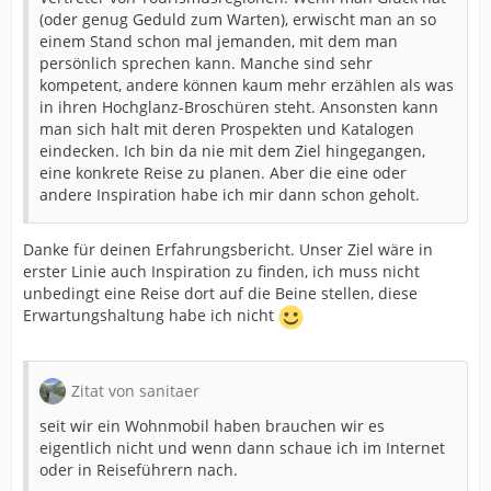
(oder genug Geduld zum Warten), erwischt man an so
Womit wir dann auch schon zu der wichtigsten
einem Stand schon mal jemanden, mit dem man
Empfehlung kommen: Schau dir vorher auf den
persönlich sprechen kann. Manche sind sehr
Webseiten an, welche Aussteller vertreten sind und ob
kompetent, andere können kaum mehr erzählen als was
sie deinen Interessen entsprechen.
in ihren Hochglanz-Broschüren steht. Ansonsten kann
man sich halt mit deren Prospekten und Katalogen
eindecken. Ich bin da nie mit dem Ziel hingegangen,
eine konkrete Reise zu planen. Aber die eine oder
andere Inspiration habe ich mir dann schon geholt.
Danke für deinen Erfahrungsbericht. Unser Ziel wäre in
erster Linie auch Inspiration zu finden, ich muss nicht
unbedingt eine Reise dort auf die Beine stellen, diese
Erwartungshaltung habe ich nicht
Zitat von sanitaer
seit wir ein Wohnmobil haben brauchen wir es
eigentlich nicht und wenn dann schaue ich im Internet
oder in Reiseführern nach.