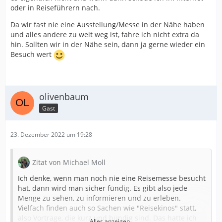
oder in Reiseführern nach.
Da wir fast nie eine Ausstellung/Messe in der Nähe haben
und alles andere zu weit weg ist, fahre ich nicht extra da
hin. Sollten wir in der Nähe sein, dann ja gerne wieder ein
Besuch wert
olivenbaum
Gast
23. Dezember 2022 um 19:28
Zitat von Michael Moll
Ich denke, wenn man noch nie eine Reisemesse besucht
hat, dann wird man sicher fündig. Es gibt also jede
Menge zu sehen, zu informieren und zu erleben.
Vielfach finden auch so Sachen wie "Reisekinos" statt,
also Vorträge, die kurz und bündig sind. Das hatte ich
Alles anzeigen