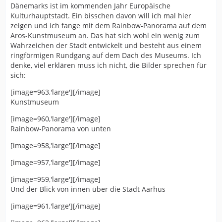
Dänemarks ist im kommenden Jahr Europäische
Kulturhauptstadt. Ein bisschen davon will ich mal hier
zeigen und ich fange mit dem Rainbow-Panorama auf dem
Aros-Kunstmuseum an. Das hat sich wohl ein wenig zum
Wahrzeichen der Stadt entwickelt und besteht aus einem
ringförmigen Rundgang auf dem Dach des Museums. Ich
denke, viel erklären muss ich nicht, die Bilder sprechen für
sich:
[image=963,'large'][/image]
Kunstmuseum
[image=960,'large'][/image]
Rainbow-Panorama von unten
[image=958,'large'][/image]
[image=957,'large'][/image]
[image=959,'large'][/image]
Und der Blick von innen über die Stadt Aarhus
[image=961,'large'][/image]